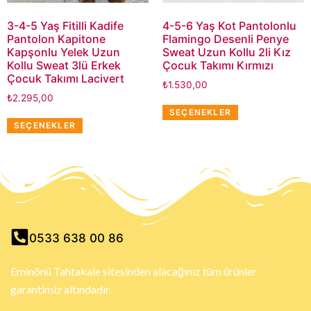
3-4-5 Yaş Fitilli Kadife
4-5-6 Yaş Kot Pantolonlu
Pantolon Kapitone
Flamingo Desenli Penye
Kapşonlu Yelek Uzun
Sweat Uzun Kollu 2li Kız
Kollu Sweat 3lü Erkek
Çocuk Takımı Kırmızı
Çocuk Takımı Lacivert
₺
1.530,00
₺
2.295,00
SEÇENEKLER
SEÇENEKLER
0533 638 00 86
Eminönü Tahtakale sitesinden alacağınız tüm ürünler
garantimiz altındadır.