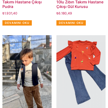
Takımı Hastane Çıkışı
10lu Zıbın Takımı Hastane
Pudra
Çıkışı Gül Kurusu
₺
1.931,40
₺
6.180,49
DEVAMINI OKU
DEVAMINI OKU