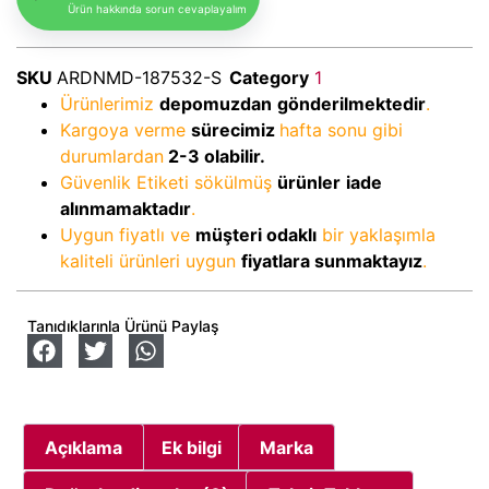
Ürün hakkında sorun cevaplayalım
SKU
ARDNMD-187532-S
Category
1
Ürünlerimiz
depomuzdan
gönderilmektedir
.
Kargoya verme
sürecimiz
hafta sonu gibi
durumlardan
2-3
olabilir.
Güvenlik Etiketi sökülmüş
ürünler
iade
alınmamaktadır
.
Uygun fiyatlı ve
müşteri odaklı
bir yaklaşımla
kaliteli ürünleri uygun
fiyatlara sunmaktayız
.
Tanıdıklarınla Ürünü Paylaş
Açıklama
Ek bilgi
Marka