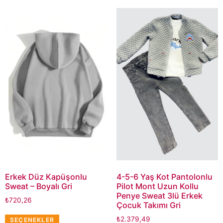
Erkek Düz Kapüşonlu
4-5-6 Yaş Kot Pantolonlu
Sweat – Boyalı Gri
Pilot Mont Uzun Kollu
Penye Sweat 3lü Erkek
₺
720,26
Çocuk Takımı Gri
₺
2.379,49
SEÇENEKLER