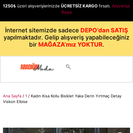
1250₺
üzeri alışverişlerinizde
ÜCRETSİZ KARGO
fırsatı.
Alışverişe
Başla
İnternet sitemizde sadece
DEPO’dan SATIŞ
yapılmaktadır. Gelip alışveriş yapabileceğiniz
bir
MAĞAZA’mız YOKTUR
.
Ana Sayfa
/
1
/ Kadın Kısa Kollu Bisiklet Yaka Derin Yırtmaç Detay
Viskon Elbise