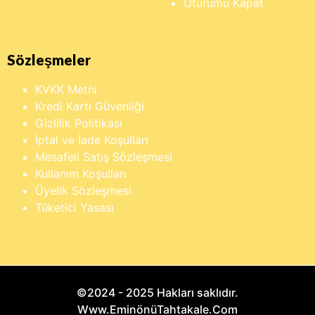
Oturumu Kapat
Sözleşmeler
KVKK Metni
Kredi Kartı Güvenliği
Gizlilik Politikası
İptal ve İade Koşulları
Mesafeli Satış Sözleşmesi
Kullanım Koşulları
Üyelik Sözleşmesi
Tüketici Yasası
©2024 - 2025 Hakları saklıdır.
Www.EminönüTahtakale.Com