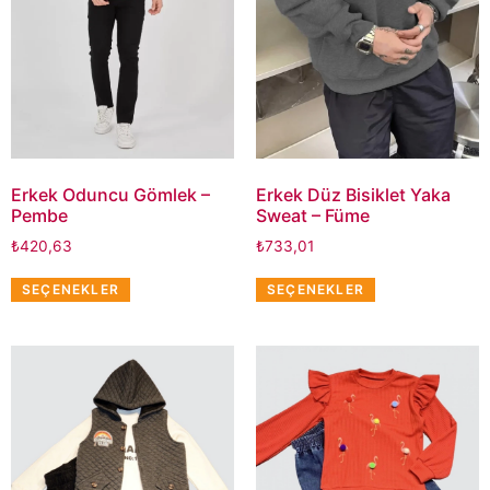
Erkek Oduncu Gömlek –
Erkek Düz Bisiklet Yaka
Pembe
Sweat – Füme
₺
420,63
₺
733,01
SEÇENEKLER
SEÇENEKLER