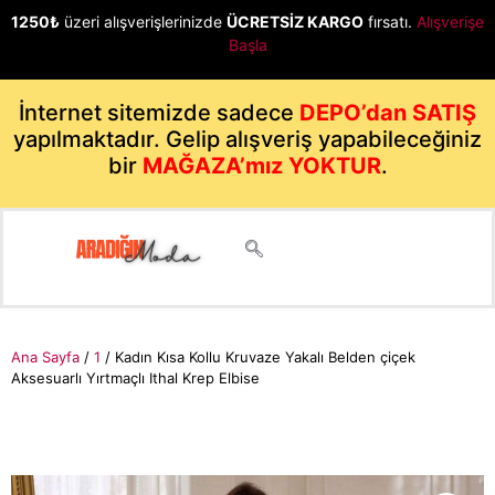
1250₺
üzeri alışverişlerinizde
ÜCRETSİZ KARGO
fırsatı.
Alışverişe
Başla
İnternet sitemizde sadece
DEPO’dan SATIŞ
yapılmaktadır. Gelip alışveriş yapabileceğiniz
bir
MAĞAZA’mız YOKTUR
.
Ana Sayfa
/
1
/ Kadın Kısa Kollu Kruvaze Yakalı Belden çiçek
Aksesuarlı Yırtmaçlı Ithal Krep Elbise