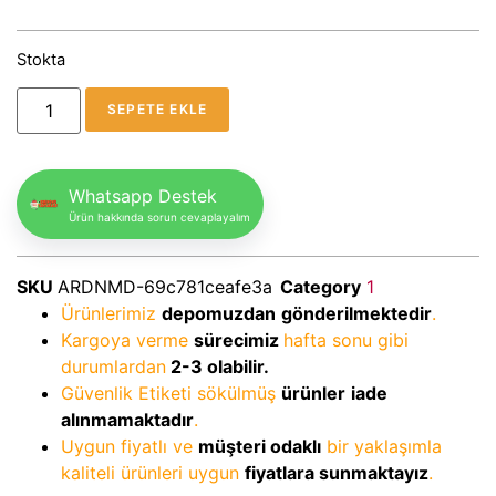
Stokta
SEPETE EKLE
Whatsapp Destek
Ürün hakkında sorun cevaplayalım
SKU
ARDNMD-69c781ceafe3a
Category
1
Ürünlerimiz
depomuzdan
gönderilmektedir
.
Kargoya verme
sürecimiz
hafta sonu gibi
durumlardan
2-3
olabilir.
Güvenlik Etiketi sökülmüş
ürünler
iade
alınmamaktadır
.
Uygun fiyatlı ve
müşteri odaklı
bir yaklaşımla
kaliteli ürünleri uygun
fiyatlara sunmaktayız
.