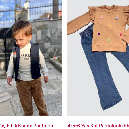
aş Fitilli Kadife Pantolon
4-5-6 Yaş Kot Pantolonlu F