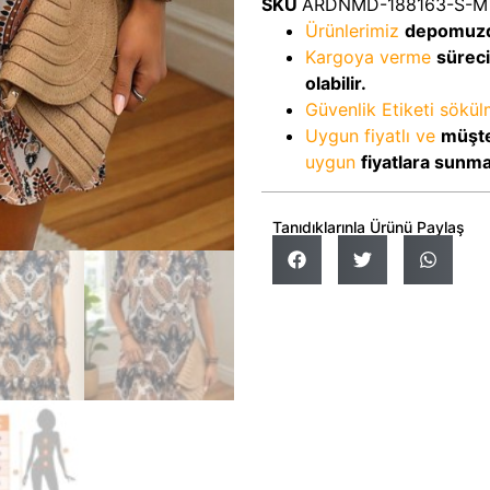
SKU
ARDNMD-188163-S-M
Ürünlerimiz
depomuz
Kargoya verme
sürec
olabilir.
Güvenlik Etiketi sökü
Uygun fiyatlı ve
müşte
uygun
fiyatlara sunm
Tanıdıklarınla Ürünü Paylaş