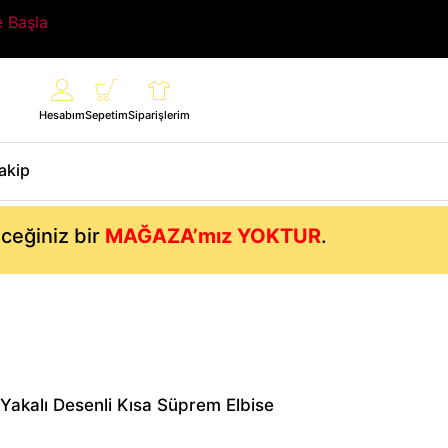
e Başla
Hesabım
Sepetim
Siparişlerim
Takip
eceğiniz bir
MAĞAZA’mız YOKTUR
.
 Yakalı Desenli Kısa Süprem Elbise