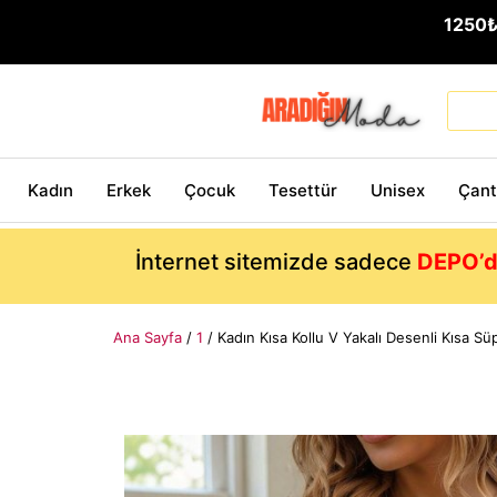
1250
Kadın
Erkek
Çocuk
Tesettür
Unisex
Çan
İnternet sitemizde sadece
DEPO’d
Ana Sayfa
/
1
/ Kadın Kısa Kollu V Yakalı Desenli Kısa S