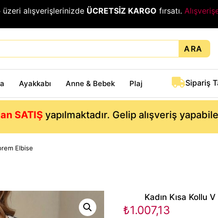
₺
üzeri alışverişlerinizde
ÜCRETSİZ KARGO
fırsatı.
Alışveriş
ARA
Sipariş 
ta
Ayakkabı
Anne & Bebek
Plaj
an SATIŞ
yapılmaktadır. Gelip alışveriş yapabil
üprem Elbise
Kadın Kısa Kollu V
₺
1.007,13