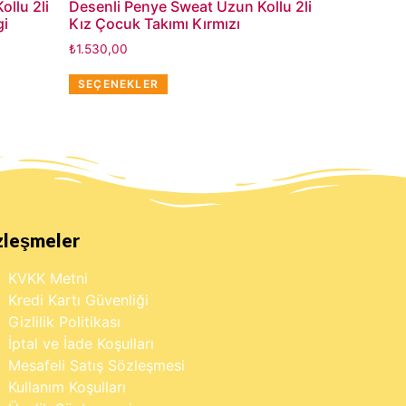
llu 2li
Desenli Penye Sweat Uzun Kollu 2li
gi
Kız Çocuk Takımı Kırmızı
₺
1.530,00
SEÇENEKLER
zleşmeler
KVKK Metni
Kredi Kartı Güvenliği
Gizlilik Politikası
İptal ve İade Koşulları
Mesafeli Satış Sözleşmesi
Kullanım Koşulları