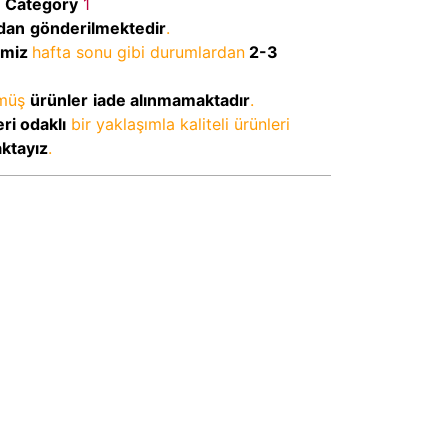
Category
1
dan
gönderilmektedir
.
imiz
hafta sonu gibi durumlardan
2-3
lmüş
ürünler
iade alınmamaktadır
.
ri odaklı
bir yaklaşımla kaliteli ürünleri
aktayız
.