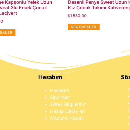
ne Kapşonlu Yelek Uzun
Desenli Penye Sweat Uzun Ko
Sweat 3lü Erkek Çocuk
Kız Çocuk Takımı Kahveren
Lacivert
₺
1.530,00
00
SEÇENEKLER
EKLER
Hesabım
Sö
Hesabım
Siparişler
Adres Bilgileriniz
Hesap Detayları
Oturumu Kapat