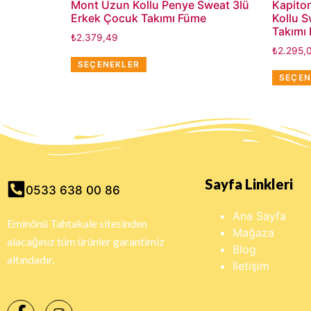
Mont Uzun Kollu Penye Sweat 3lü
Kapito
Erkek Çocuk Takımı Füme
Kollu 
Takımı 
₺
2.379,49
₺
2.295,
SEÇENEKLER
SEÇEN
Sayfa Linkleri
0533 638 00 86
Ana Sayfa
Eminönü Tahtakale sitesinden
Mağaza
alacağınız tüm ürünler garantimiz
Blog
altındadır.
İletişim