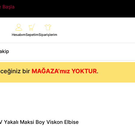
e Başla
Hesabım
Sepetim
Siparişlerim
Takip
eceğiniz bir
MAĞAZA’mız YOKTUR
.
V Yakalı Maksi Boy Viskon Elbise