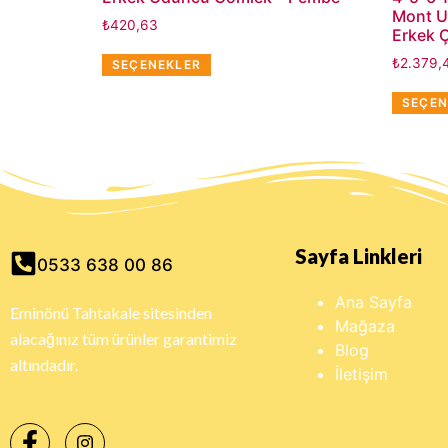
Mont U
₺
420,63
Erkek 
₺
2.379,
SEÇENEKLER
SEÇEN
Sayfa Linkleri
0533 638 00 86
Ana Sayfa
Eminönü Tahtakale sitesinden
Mağaza
alacağınız tüm ürünler garantimiz
Blog
altındadır.
İletişim