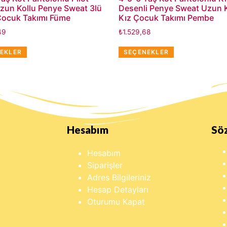
zun Kollu Penye Sweat 3lü
Desenli Penye Sweat Uzun Ko
Çocuk Takımı Füme
Kız Çocuk Takımı Pembe
49
₺
1.529,68
EKLER
SEÇENEKLER
Hesabım
Sö
Hesabım
Siparişler
Adres Bilgileriniz
Hesap Detayları
Oturumu Kapat