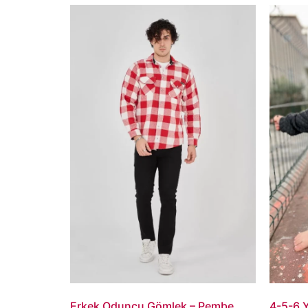
Erkek Oduncu Gömlek – Pembe
4-5-6 Y