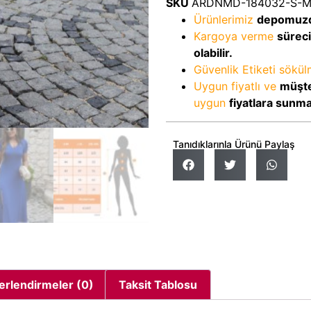
SKU
ARDNMD-184032-S-
Ürünlerimiz
depomuz
Kargoya verme
sürec
olabilir.
Güvenlik Etiketi sökü
Uygun fiyatlı ve
müşte
uygun
fiyatlara sunm
Tanıdıklarınla Ürünü Paylaş
erlendirmeler (0)
Taksit Tablosu