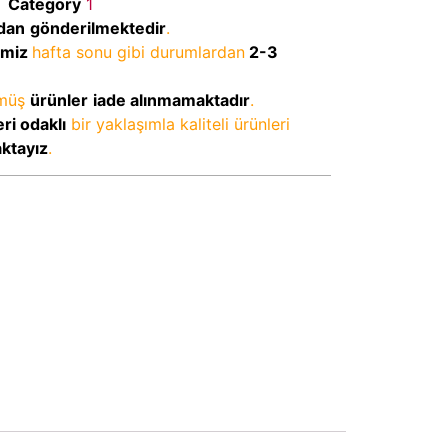
M
Category
1
dan
gönderilmektedir
.
imiz
hafta sonu gibi durumlardan
2-3
lmüş
ürünler
iade alınmamaktadır
.
ri odaklı
bir yaklaşımla kaliteli ürünleri
aktayız
.