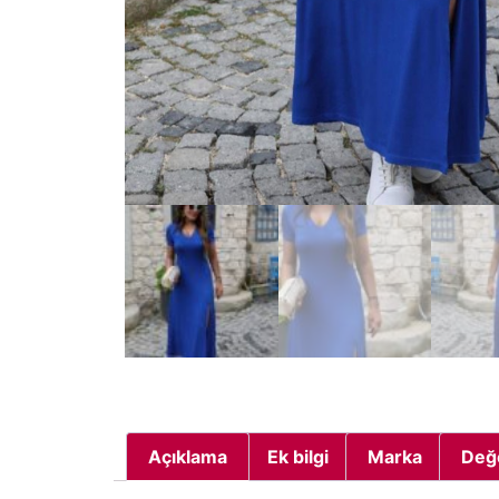
Açıklama
Ek bilgi
Marka
Değ