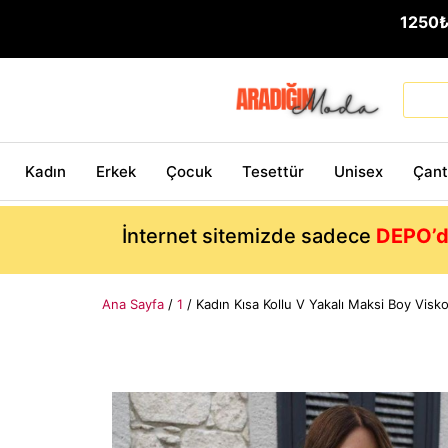
1250
Kadın
Erkek
Çocuk
Tesettür
Unisex
Çan
İnternet sitemizde sadece
DEPO’d
Ana Sayfa
/
1
/ Kadın Kısa Kollu V Yakalı Maksi Boy Visk