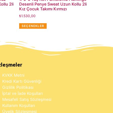
llu 2li
Desenli Penye Sweat Uzun Kollu 2li
Kız Çocuk Takımı Kırmızı
₺
1.530,00
SEÇENEKLER
zleşmeler
KVKK Metni
Kredi Kartı Güvenliği
Gizlilik Politikası
İptal ve İade Koşulları
Mesafeli Satış Sözleşmesi
Kullanım Koşulları
Üyelik Sözleşmesi