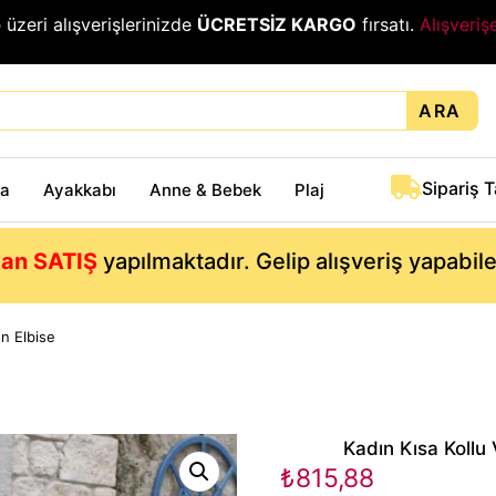
₺
üzeri alışverişlerinizde
ÜCRETSİZ KARGO
fırsatı.
Alışveriş
ARA
Sipariş 
ta
Ayakkabı
Anne & Bebek
Plaj
an SATIŞ
yapılmaktadır. Gelip alışveriş yapabil
on Elbise
Kadın Kısa Kollu 
₺
815,88