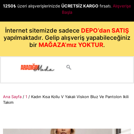
1250₺
üzeri alışverişlerinizde
ÜCRETSİZ KARGO
fırsatı.
Alışverişe
Başla
İnternet sitemizde sadece
DEPO’dan SATIŞ
yapılmaktadır. Gelip alışveriş yapabileceğiniz
bir
MAĞAZA’mız YOKTUR
.
Ana Sayfa
/
1
/ Kadın Kısa Kollu V Yakalı Viskon Bluz Ve Pantolon Ikili
Takım