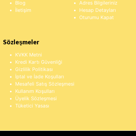
Blog
Adres Bilgileriniz
İletişim
Hesap Detayları
Oturumu Kapat
Sözleşmeler
KVKK Metni
Kredi Kartı Güvenliği
Gizlilik Politikası
İptal ve İade Koşulları
Mesafeli Satış Sözleşmesi
Kullanım Koşulları
Üyelik Sözleşmesi
Tüketici Yasası