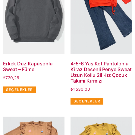
Erkek Düz Kapüşonlu
4-5-6 Yaş Kot Pantolonlu
Sweat – Füme
Kiraz Desenli Penye Sweat
Uzun Kollu 2li Kız Çocuk
₺
720,26
Takımı Kırmızı
₺
1.530,00
SEÇENEKLER
SEÇENEKLER