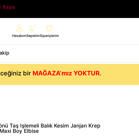
e Başla
Hesabım
Sepetim
Siparişlerim
Takip
eceğiniz bir
MAĞAZA’mız YOKTUR
.
önü Taş Işlemeli Balık Kesim Janjan Krep
Maxi Boy Elbise