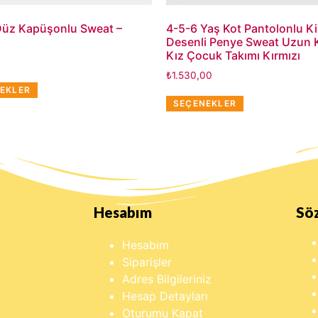
Düz Kapüşonlu Sweat –
4-5-6 Yaş Kot Pantolonlu Ki
Desenli Penye Sweat Uzun Ko
Kız Çocuk Takımı Kırmızı
₺
1.530,00
EKLER
SEÇENEKLER
Hesabım
Sö
Hesabım
Siparişler
Adres Bilgileriniz
Hesap Detayları
Oturumu Kapat