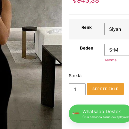
₺
943,38
Renk
Beden
Temizle
Stokta
SEPETE EKLE
Whatsapp Destek
Ürün hakkında sorun cevaplayalı