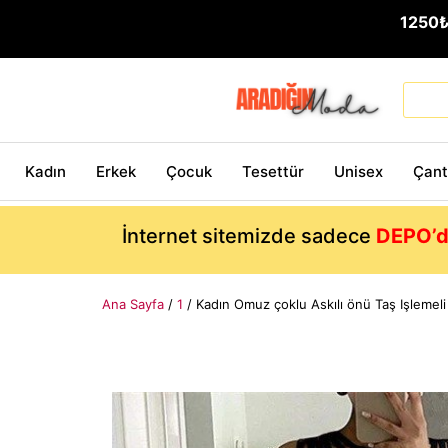
1250
Kadın
Erkek
Çocuk
Tesettür
Unisex
Çan
İnternet sitemizde sadece
DEPO’d
Ana Sayfa
/
1
/ Kadın Omuz çoklu Askılı önü Taş Işlemeli