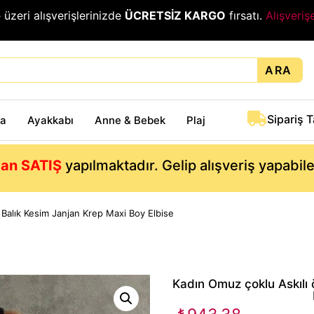
₺
üzeri alışverişlerinizde
ÜCRETSİZ KARGO
fırsatı.
Alışveriş
ARA
Sipariş 
ta
Ayakkabı
Anne & Bebek
Plaj
an SATIŞ
yapılmaktadır. Gelip alışveriş yapabil
 Balık Kesim Janjan Krep Maxi Boy Elbise
Kadın Omuz çoklu Askılı 