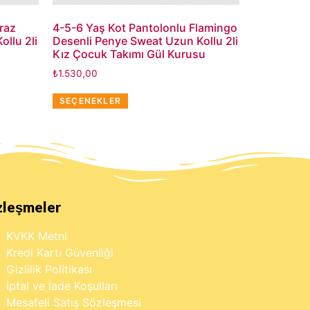
raz
4-5-6 Yaş Kot Pantolonlu Flamingo
llu 2li
Desenli Penye Sweat Uzun Kollu 2li
Kız Çocuk Takımı Gül Kurusu
₺
1.530,00
SEÇENEKLER
zleşmeler
KVKK Metni
Kredi Kartı Güvenliği
Gizlilik Politikası
İptal ve İade Koşulları
Mesafeli Satış Sözleşmesi