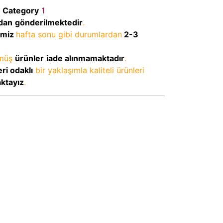
Category
1
dan
gönderilmektedir
.
imiz
hafta sonu gibi durumlardan
2-3
lmüş
ürünler
iade alınmamaktadır
.
ri odaklı
bir yaklaşımla kaliteli ürünleri
aktayız
.