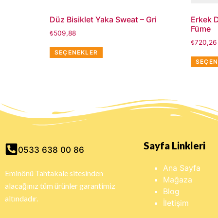
Düz Bisiklet Yaka Sweat – Gri
Erkek 
Füme
₺
509,88
₺
720,26
SEÇENEKLER
SEÇEN
Sayfa Linkleri
0533 638 00 86
Ana Sayfa
Eminönü Tahtakale sitesinden
Mağaza
alacağınız tüm ürünler garantimiz
Blog
altındadır.
İletişim