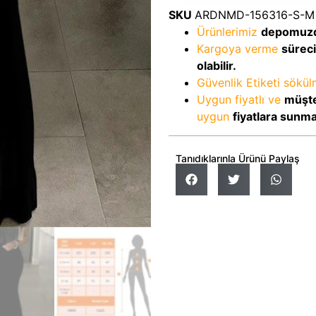
SKU
ARDNMD-156316-S-M
Ürünlerimiz
depomuz
Kargoya verme
sürec
olabilir.
Güvenlik Etiketi sökü
Uygun fiyatlı ve
müşte
uygun
fiyatlara sunm
Tanıdıklarınla Ürünü Paylaş