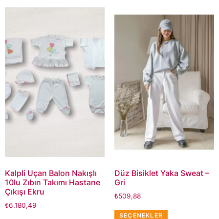
Kalpli Uçan Balon Nakışlı
Düz Bisiklet Yaka Sweat –
10lu Zıbın Takımı Hastane
Gri
Çıkışı Ekru
₺
509,88
₺
6.180,49
SEÇENEKLER