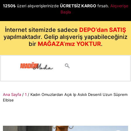
1250₺
üzeri alışverişlerinizde
ÜCRETSİZ KARGO
fırsatı.
Alışverişe
Başla
İnternet sitemizde sadece
DEPO’dan SATIŞ
yapılmaktadır. Gelip alışveriş yapabileceğiniz
bir
MAĞAZA’mız YOKTUR
.
Ana Sayfa
/
1
/ Kadın Omuzlardan Açık Ip Askılı Desenli Uzun Süprem
Elbise