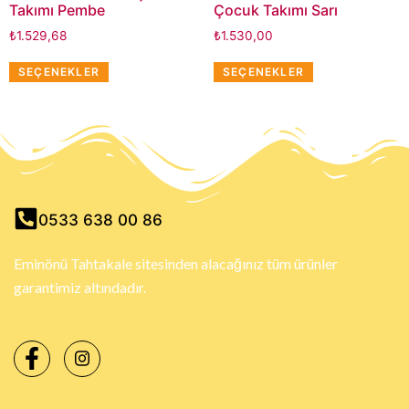
Takımı Pembe
Çocuk Takımı Sarı
₺
1.529,68
₺
1.530,00
SEÇENEKLER
SEÇENEKLER
0533 638 00 86
Eminönü Tahtakale sitesinden alacağınız tüm ürünler
garantimiz altındadır.