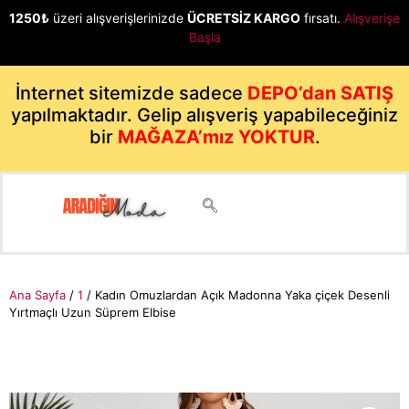
1250₺
üzeri alışverişlerinizde
ÜCRETSİZ KARGO
fırsatı.
Alışverişe
Başla
İnternet sitemizde sadece
DEPO’dan SATIŞ
yapılmaktadır. Gelip alışveriş yapabileceğiniz
bir
MAĞAZA’mız YOKTUR
.
Ana Sayfa
/
1
/ Kadın Omuzlardan Açık Madonna Yaka çiçek Desenli
Yırtmaçlı Uzun Süprem Elbise