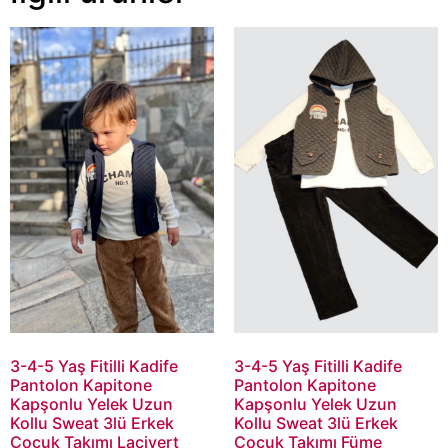
3-4-5 Yaş Fitilli Kadife
3-4-5 Yaş Fitilli Kadife
Pantolon Kapitone
Pantolon Kapitone
Kapşonlu Yelek Uzun
Kapşonlu Yelek Uzun
Kollu Sweat 3lü Erkek
Kollu Sweat 3lü Erkek
Çocuk Takımı Lacivert
Çocuk Takımı Füme