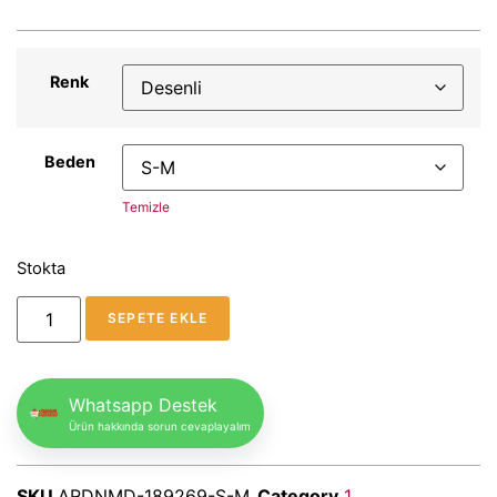
Renk
Beden
Temizle
Stokta
SEPETE EKLE
Whatsapp Destek
Ürün hakkında sorun cevaplayalım
SKU
ARDNMD-189269-S-M
Category
1