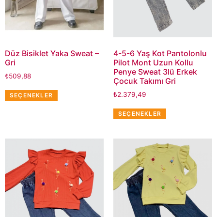
Düz Bisiklet Yaka Sweat –
4-5-6 Yaş Kot Pantolonlu
Gri
Pilot Mont Uzun Kollu
Penye Sweat 3lü Erkek
₺
509,88
Çocuk Takımı Gri
₺
2.379,49
SEÇENEKLER
SEÇENEKLER