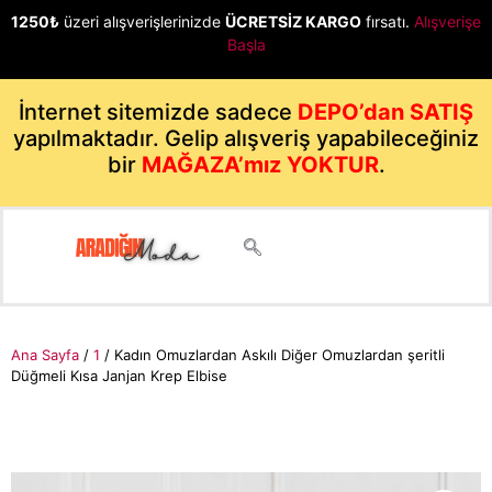
1250₺
üzeri alışverişlerinizde
ÜCRETSİZ KARGO
fırsatı.
Alışverişe
Başla
İnternet sitemizde sadece
DEPO’dan SATIŞ
yapılmaktadır. Gelip alışveriş yapabileceğiniz
bir
MAĞAZA’mız YOKTUR
.
Ana Sayfa
/
1
/ Kadın Omuzlardan Askılı Diğer Omuzlardan şeritli
Düğmeli Kısa Janjan Krep Elbise