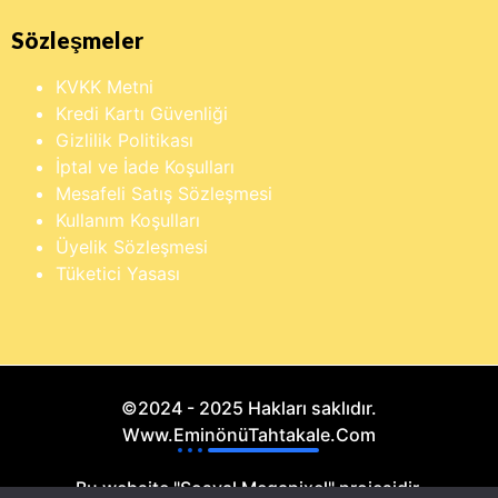
Sözleşmeler
KVKK Metni
Kredi Kartı Güvenliği
Gizlilik Politikası
İptal ve İade Koşulları
Mesafeli Satış Sözleşmesi
Kullanım Koşulları
Üyelik Sözleşmesi
Tüketici Yasası
©2024 - 2025 Hakları saklıdır.
Www.EminönüTahtakale.Com
Bu website "Sosyal Megapixel" projesidir.