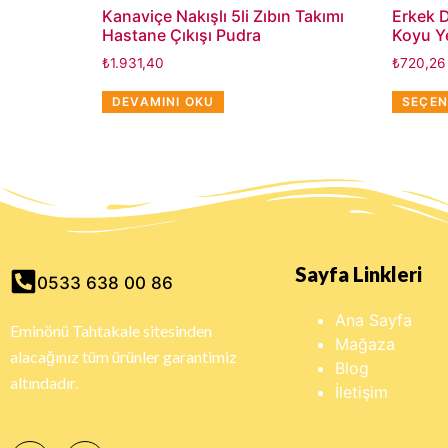
Kanaviçe Nakışlı 5li Zıbın Takımı
Erkek 
Hastane Çıkışı Pudra
Koyu Ye
₺
1.931,40
₺
720,26
DEVAMINI OKU
SEÇEN
Sayfa Linkleri
0533 638 00 86
Ana Sayfa
Eminönü Tahtakale sitesinden
Mağaza
alacağınız tüm ürünler garantimiz
Blog
altındadır.
İletişim