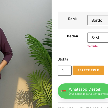
Renk
Beden
Temizle
Stokta
SEPETE EKLE
Whatsapp Destek
Ürün hakkında sorun cevaplayalı