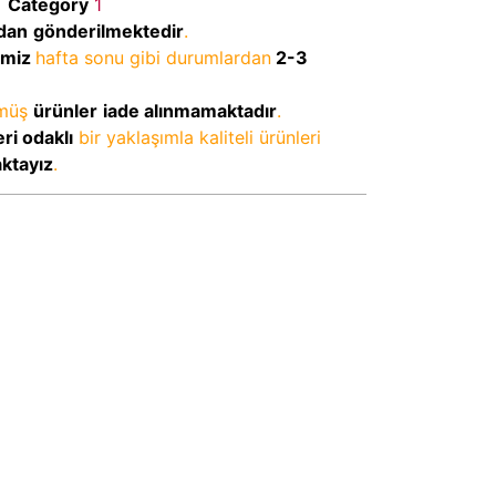
Category
1
dan
gönderilmektedir
.
imiz
hafta sonu gibi durumlardan
2-3
lmüş
ürünler
iade alınmamaktadır
.
ri odaklı
bir yaklaşımla kaliteli ürünleri
aktayız
.