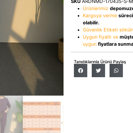
SKU
ARDNMD-170435-S-M
Ürünlerimiz
depomuz
Kargoya verme
sürec
olabilir.
Güvenlik Etiketi sökü
Uygun fiyatlı ve
müşte
uygun
fiyatlara sunm
Tanıdıklarınla Ürünü Paylaş