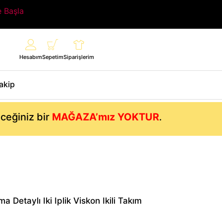
e Başla
Hesabım
Sepetim
Siparişlerim
Takip
eceğiniz bir
MAĞAZA’mız YOKTUR
.
 Detaylı Iki Iplik Viskon Ikili Takım