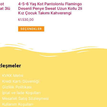
lot
4-5-6 Yaş Kot Pantolonlu Flamingo
at 3lü
Desenli Penye Sweat Uzun Kollu 2li
Kız Çocuk Takımı Kahverengi
₺
1.530,00
SEÇENEKLER
zleşmeler
KVKK Metni
Kredi Kartı Güvenliği
Gizlilik Politikası
İptal ve İade Koşulları
Mesafeli Satış Sözleşmesi
Kullanım Koşulları