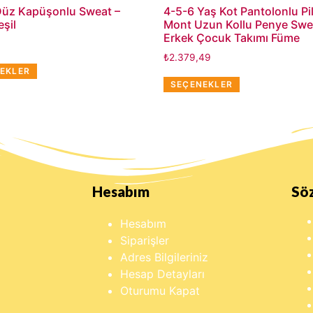
Düz Kapüşonlu Sweat –
4-5-6 Yaş Kot Pantolonlu Pi
şil
Mont Uzun Kollu Penye Swe
Erkek Çocuk Takımı Füme
₺
2.379,49
EKLER
SEÇENEKLER
Hesabım
Sö
Hesabım
Siparişler
Adres Bilgileriniz
Hesap Detayları
Oturumu Kapat