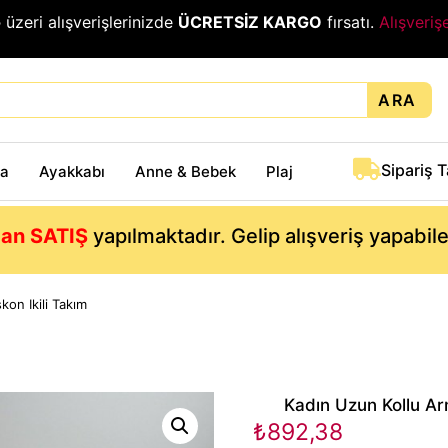
₺
üzeri alışverişlerinizde
ÜCRETSİZ KARGO
fırsatı.
Alışveriş
ARA
Sipariş 
ta
Ayakkabı
Anne & Bebek
Plaj
an SATIŞ
yapılmaktadır. Gelip alışveriş yapabil
kon Ikili Takım
Kadın Uzun Kollu Arma
₺
892,38