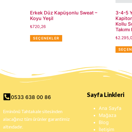
Erkek Düz Kapüşonlu Sweat –
3-4-5 Y
Koyu Yeşil
Kapito
Kollu 
₺
720,26
Takımı
₺
2.295,
SEÇENEKLER
SEÇEN
Sayfa Linkleri
0533 638 00 86
Ana Sayfa
Eminönü Tahtakale sitesinden
Mağaza
alacağınız tüm ürünler garantimiz
Blog
altındadır.
İletişim