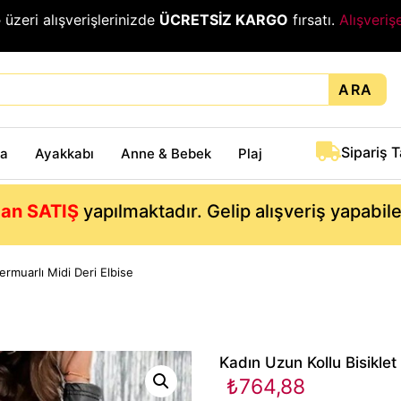
₺
üzeri alışverişlerinizde
ÜCRETSİZ KARGO
fırsatı.
Alışveriş
ARA
Sipariş 
ta
Ayakkabı
Anne & Bebek
Plaj
an SATIŞ
yapılmaktadır. Gelip alışveriş yapabil
ermuarlı Midi Deri Elbise
Kadın Uzun Kollu Bisikle
₺
764,88