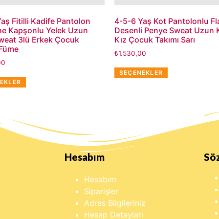
aş Fitilli Kadife Pantolon
4-5-6 Yaş Kot Pantolonlu F
ne Kapşonlu Yelek Uzun
Desenli Penye Sweat Uzun Ko
Sweat 3lü Erkek Çocuk
Kız Çocuk Takımı Sarı
 Füme
₺
1.530,00
00
SEÇENEKLER
EKLER
Hesabım
Sö
Hesabım
Siparişler
Adres Bilgileriniz
Hesap Detayları