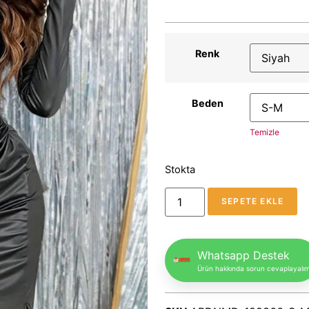
Renk
Beden
Temizle
Stokta
SEPETE EKLE
Whatsapp Destek
Ürün hakkında sorun cevaplayalı