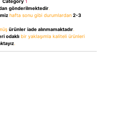
M
Category
1
dan
gönderilmektedir
.
imiz
hafta sonu gibi durumlardan
2-3
lmüş
ürünler
iade alınmamaktadır
.
ri odaklı
bir yaklaşımla kaliteli ürünleri
aktayız
.