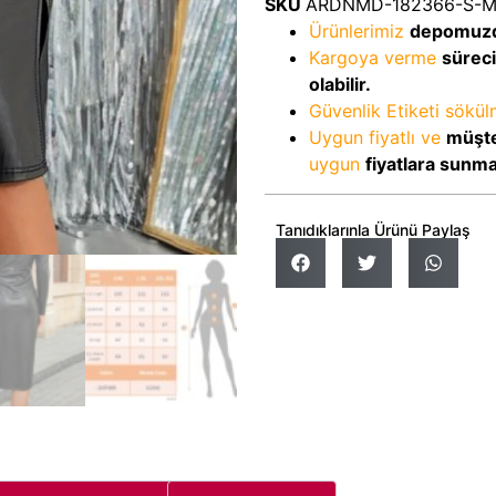
SKU
ARDNMD-182366-S-
Ürünlerimiz
depomuz
Kargoya verme
sürec
olabilir.
Güvenlik Etiketi sökü
Uygun fiyatlı ve
müşte
uygun
fiyatlara sunm
Tanıdıklarınla Ürünü Paylaş