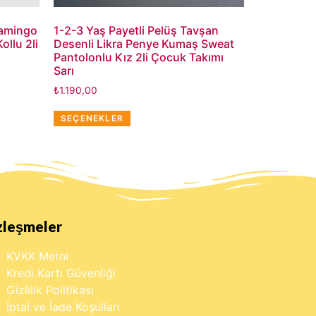
lamingo
1-2-3 Yaş Payetli Pelüş Tavşan
llu 2li
Desenli Likra Penye Kumaş Sweat
Pantolonlu Kız 2li Çocuk Takımı
Sarı
₺
1.190,00
SEÇENEKLER
zleşmeler
KVKK Metni
Kredi Kartı Güvenliği
Gizlilik Politikası
İptal ve İade Koşulları