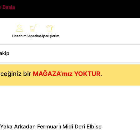
e Başla
Hesabım
Sepetim
Siparişlerim
Takip
eceğiniz bir
MAĞAZA’mız YOKTUR
.
t Yaka Arkadan Fermuarlı Midi Deri Elbise