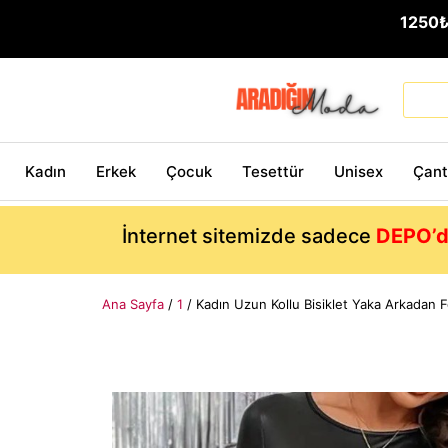
1250
Kadın
Erkek
Çocuk
Tesettür
Unisex
Çan
İnternet sitemizde sadece
DEPO’d
Ana Sayfa
/
1
/ Kadın Uzun Kollu Bisiklet Yaka Arkadan F