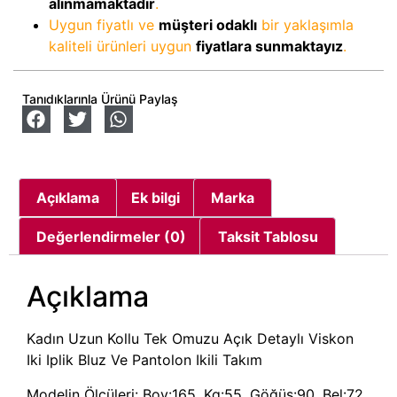
alınmamaktadır
.
Uygun fiyatlı ve
müşteri odaklı
bir yaklaşımla
kaliteli ürünleri uygun
fiyatlara sunmaktayız
.
Tanıdıklarınla Ürünü Paylaş
Açıklama
Ek bilgi
Marka
Değerlendirmeler (0)
Taksit Tablosu
Açıklama
Kadın Uzun Kollu Tek Omuzu Açık Detaylı Viskon
Iki Iplik Bluz Ve Pantolon Ikili Takım
Modelin Ölçüleri: Boy:165, Kg:55, Göğüs:90, Bel:72,