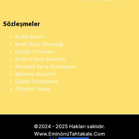
Sözleşmeler
KVKK Metni
Kredi Kartı Güvenliği
Gizlilik Politikası
İptal ve İade Koşulları
Mesafeli Satış Sözleşmesi
Kullanım Koşulları
Üyelik Sözleşmesi
Tüketici Yasası
©2024 - 2025 Hakları saklıdır.
Www.EminönüTahtakale.Com