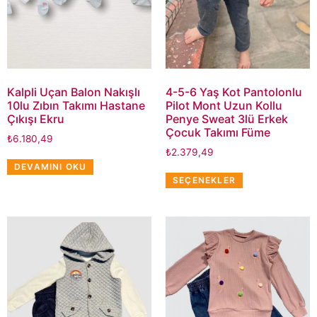
Kalpli Uçan Balon Nakışlı
4-5-6 Yaş Kot Pantolonlu
10lu Zıbın Takımı Hastane
Pilot Mont Uzun Kollu
Çıkışı Ekru
Penye Sweat 3lü Erkek
Çocuk Takımı Füme
₺
6.180,49
₺
2.379,49
DEVAMINI OKU
SEÇENEKLER