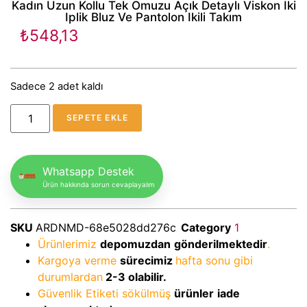
Kadın Uzun Kollu Tek Omuzu Açık Detaylı Viskon Iki
Iplik Bluz Ve Pantolon Ikili Takım
₺
548,13
Sadece 2 adet kaldı
SEPETE EKLE
Whatsapp Destek
Ürün hakkında sorun cevaplayalım
SKU
ARDNMD-68e5028dd276c
Category
1
Ürünlerimiz
depomuzdan
gönderilmektedir
.
Kargoya verme
sürecimiz
hafta sonu gibi
durumlardan
2-3
olabilir.
Güvenlik Etiketi sökülmüş
ürünler
iade