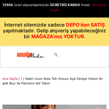
1250₺
üzeri alışverişlerinizde
ÜCRETSİZ KARGO
fırsatı.
Alışverişe
Başla
İnternet sitemizde sadece
DEPO’dan SATIŞ
yapılmaktadır. Gelip alışveriş yapabileceğiniz
bir
MAĞAZA’mız YOKTUR
.
Ana Sayfa
/
1
/ Kadın Uzun Kollu Tek Omuzu Açık Detaylı Viskon Iki
Iplik Bluz Ve Pantolon Ikili Takım