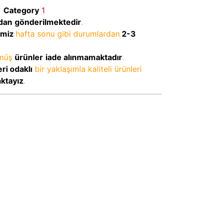
Category
1
dan
gönderilmektedir
.
imiz
hafta sonu gibi durumlardan
2-3
lmüş
ürünler
iade alınmamaktadır
.
ri odaklı
bir yaklaşımla kaliteli ürünleri
aktayız
.