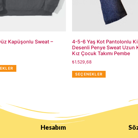
Düz Kapüşonlu Sweat –
4-5-6 Yaş Kot Pantolonlu Ki
Desenli Penye Sweat Uzun Ko
Kız Çocuk Takımı Pembe
₺
1.529,68
EKLER
SEÇENEKLER
Hesabım
Sö