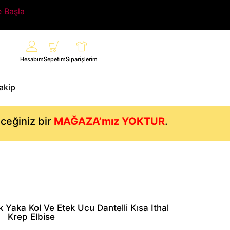
e Başla
Hesabım
Sepetim
Siparişlerim
Takip
eceğiniz bir
MAĞAZA’mız YOKTUR
.
 Yaka Kol Ve Etek Ucu Dantelli Kısa Ithal
Krep Elbise