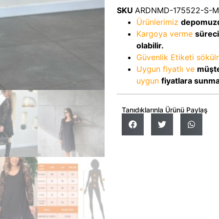
SKU
ARDNMD-175522-S-M
Ürünlerimiz
depomuz
Kargoya verme
sürec
olabilir.
Güvenlik Etiketi sökü
Uygun fiyatlı ve
müşte
uygun
fiyatlara sunm
Tanıdıklarınla Ürünü Paylaş