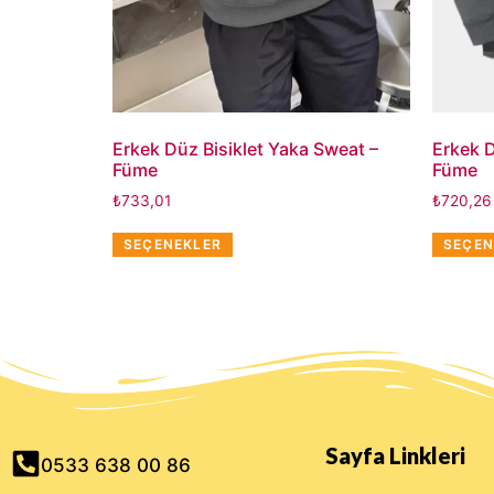
Erkek Düz Bisiklet Yaka Sweat –
Erkek 
Füme
Füme
₺
733,01
₺
720,26
SEÇENEKLER
SEÇEN
Sayfa Linkleri
0533 638 00 86