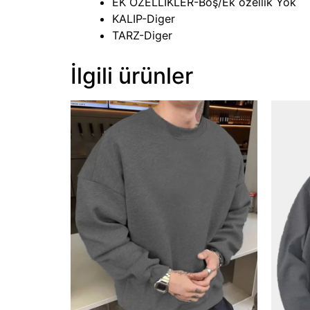
EK OZELLIKLER-Boş/Ek özellik Yok
KALIP-Diger
TARZ-Diger
İlgili ürünler