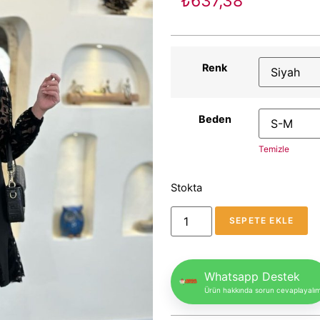
₺
637,38
Renk
Beden
Temizle
Stokta
SEPETE EKLE
Whatsapp Destek
Ürün hakkında sorun cevaplayalı