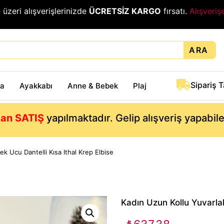
₺
üzeri alışverişlerinizde
ÜCRETSİZ KARGO
fırsatı.
Alışveriş
ARA
Sipariş 
ta
Ayakkabı
Anne & Bebek
Plaj
an SATIŞ
yapılmaktadır. Gelip alışveriş yapabil
k Ucu Dantelli Kısa Ithal Krep Elbise
Kadın Uzun Kollu Yuvarlak