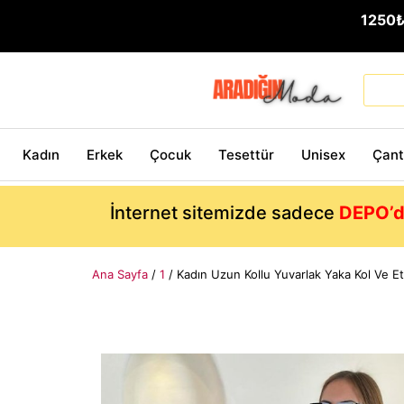
1250
Kadın
Erkek
Çocuk
Tesettür
Unisex
Çan
İnternet sitemizde sadece
DEPO’d
Ana Sayfa
/
1
/ Kadın Uzun Kollu Yuvarlak Yaka Kol Ve Ete