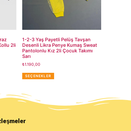
raz
1-2-3 Yaş Payetli Pelüş Tavşan
llu 2li
Desenli Likra Penye Kumaş Sweat
Pantolonlu Kız 2li Çocuk Takımı
Sarı
₺
1.190,00
SEÇENEKLER
zleşmeler