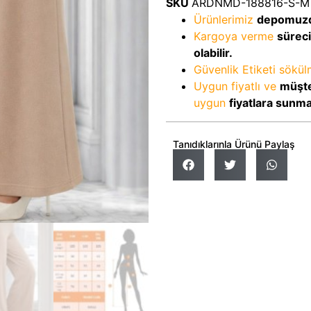
SKU
ARDNMD-188816-S-M
Ürünlerimiz
depomuz
Kargoya verme
sürec
olabilir.
Güvenlik Etiketi sökü
Uygun fiyatlı ve
müşte
uygun
fiyatlara sunm
Tanıdıklarınla Ürünü Paylaş