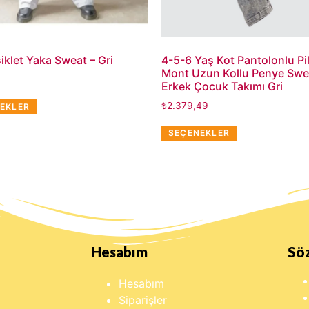
iklet Yaka Sweat – Gri
4-5-6 Yaş Kot Pantolonlu Pi
Mont Uzun Kollu Penye Swe
Erkek Çocuk Takımı Gri
₺
2.379,49
EKLER
SEÇENEKLER
Hesabım
Sö
Hesabım
Siparişler