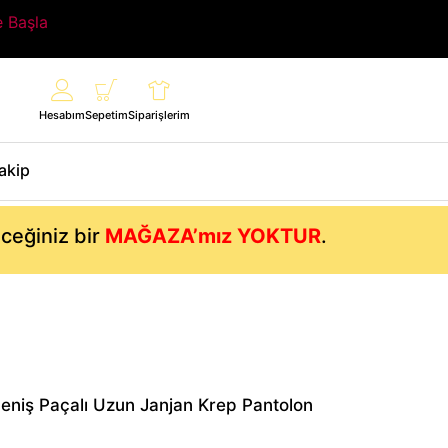
e Başla
Hesabım
Sepetim
Siparişlerim
Takip
eceğiniz bir
MAĞAZA’mız YOKTUR
.
Geniş Paçalı Uzun Janjan Krep Pantolon