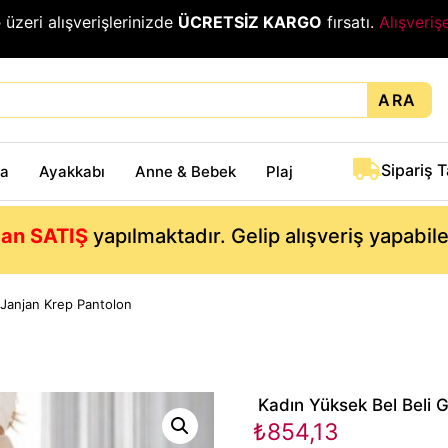
₺
üzeri alışverişlerinizde
ÜCRETSİZ KARGO
fırsatı.
Alışveriş
ARA
Sipariş 
ta
Ayakkabı
Anne & Bebek
Plaj
an SATIŞ
yapılmaktadır. Gelip alışveriş yapabil
 Janjan Krep Pantolon
Kadın Yüksek Bel Beli 
₺
854,13