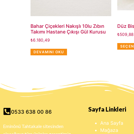
Bahar Çiçekleri Nakışlı 10lu Zıbın
Düz Bis
Takımı Hastane Çıkışı Gül Kurusu
₺
509,88
₺
6.180,49
SEÇEN
DEVAMINI OKU
Sayfa Linkleri
0533 638 00 86
Ana Sayfa
Eminönü Tahtakale sitesinden
Mağaza
alacağınız tüm ürünler garantimiz