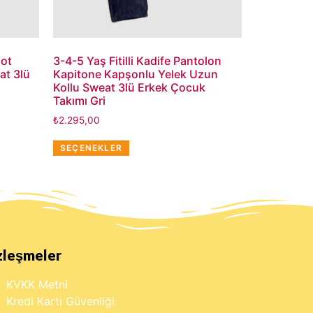
lot
3-4-5 Yaş Fitilli Kadife Pantolon
at 3lü
Kapitone Kapşonlu Yelek Uzun
Kollu Sweat 3lü Erkek Çocuk
Takımı Gri
₺
2.295,00
SEÇENEKLER
zleşmeler
KVKK Metni
Kredi Kartı Güvenliği