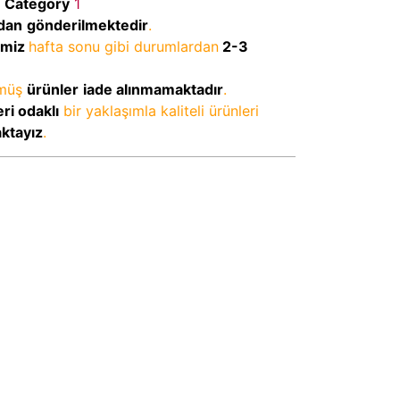
Category
1
dan
gönderilmektedir
.
imiz
hafta sonu gibi durumlardan
2-3
lmüş
ürünler
iade alınmamaktadır
.
ri odaklı
bir yaklaşımla kaliteli ürünleri
aktayız
.