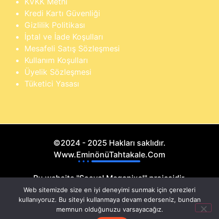
KVKK Metni
Kredi Kartı Güvenliği
Gizlilik Politikası
İptal ve İade Koşulları
Mesafeli Satış Sözleşmesi
Kullanım Koşulları
Üyelik Sözleşmesi
Tüketici Yasası
©2024 - 2025 Hakları saklıdır.
Www.EminönüTahtakale.Com
Bu website "Sosyal Megapixel" projesidir.
Web sitemizde size en iyi deneyimi sunmak için çerezleri
kullanıyoruz. Bu siteyi kullanmaya devam ederseniz, bundan
memnun olduğunuzu varsayacağız.