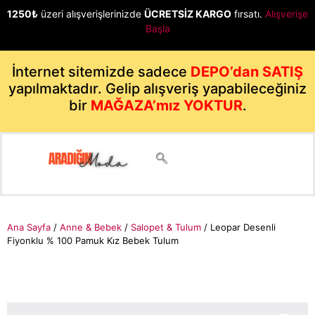
1250₺
üzeri alışverişlerinizde
ÜCRETSİZ KARGO
fırsatı.
Alışverişe
Başla
İnternet sitemizde sadece
DEPO’dan SATIŞ
yapılmaktadır. Gelip alışveriş yapabileceğiniz
bir
MAĞAZA’mız YOKTUR
.
Ana Sayfa
/
Anne & Bebek
/
Salopet & Tulum
/ Leopar Desenli
Fiyonklu % 100 Pamuk Kız Bebek Tulum