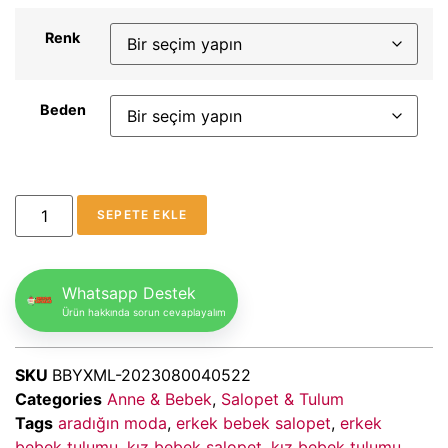
Renk
Beden
SEPETE EKLE
Whatsapp Destek
Ürün hakkında sorun cevaplayalım
SKU
BBYXML-2023080040522
Categories
Anne & Bebek
,
Salopet & Tulum
Tags
aradığın moda
,
erkek bebek salopet
,
erkek
bebek tulumu
,
kız bebek salopet
,
kız bebek tulumu
,