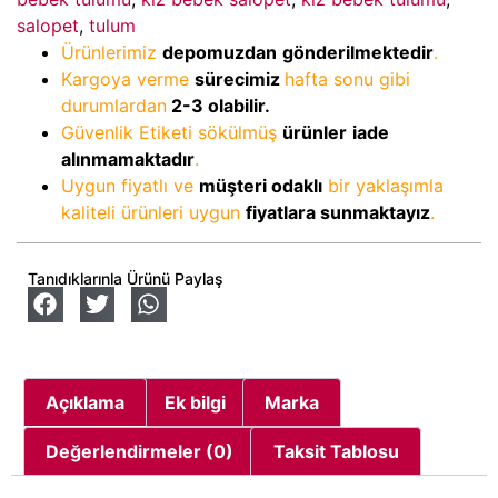
salopet
,
tulum
Ürünlerimiz
depomuzdan
gönderilmektedir
.
Kargoya verme
sürecimiz
hafta sonu gibi
durumlardan
2-3
olabilir.
Güvenlik Etiketi sökülmüş
ürünler
iade
alınmamaktadır
.
Uygun fiyatlı ve
müşteri odaklı
bir yaklaşımla
kaliteli ürünleri uygun
fiyatlara sunmaktayız
.
Tanıdıklarınla Ürünü Paylaş
Açıklama
Ek bilgi
Marka
Değerlendirmeler (0)
Taksit Tablosu