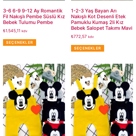
3-6 6-9 9-12 Ay Romantik
1-2-3 Yaş Bayan Arı
Fil Nakışlı Pembe Süslü Kız
Nakışlı Kot Desenli Etek
Bebek Tulumu Pembe
Pamuklu Kumaş 2li Kız
Bebek Salopet Takımı Mavi
₺
1.545,11
kdv
₺
772,57
kdv
SEÇENEKLER
SEÇENEKLER