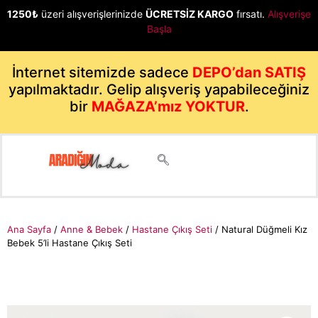
1250₺
üzeri alışverişlerinizde
ÜCRETSİZ KARGO
fırsatı.
Alışverişe
Başla
İnternet sitemizde sadece
DEPO’dan SATIŞ
yapılmaktadır. Gelip alışveriş yapabileceğiniz
bir
MAĞAZA’mız YOKTUR
.
Ana Sayfa
/
Anne & Bebek
/
Hastane Çıkış Seti
/ Natural Düğmeli Kız
Bebek 5’li Hastane Çıkış Seti