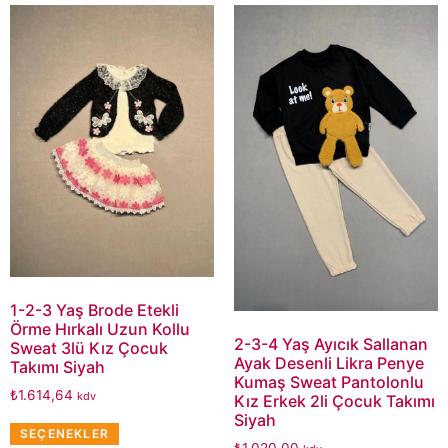
1-2-3 Yaş Brode Etekli
Örme Hırkalı Uzun Kollu
2-3-4 Yaş Ayıcık Sallanan
Sweat 3lü Kız Çocuk
Ayak Desenli Likra Penye
Takımı Siyah
Kumaş Sweat Pantolonlu
₺
1.614,64
kdv
Kız Erkek 2li Çocuk Takımı
Siyah
SEÇENEKLER
₺
1.020,00