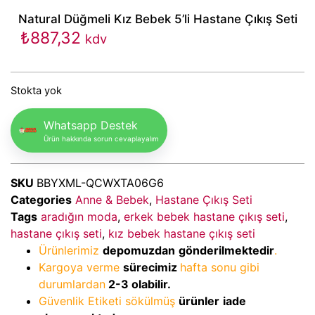
Natural Düğmeli Kız Bebek 5’li Hastane Çıkış Seti
₺
887,32
kdv
Stokta yok
Whatsapp Destek
Ürün hakkında sorun cevaplayalım
SKU
BBYXML-QCWXTA06G6
Categories
Anne & Bebek
,
Hastane Çıkış Seti
Tags
aradığın moda
,
erkek bebek hastane çıkış seti
,
hastane çıkış seti
,
kız bebek hastane çıkış seti
Ürünlerimiz
depomuzdan
gönderilmektedir
.
Kargoya verme
sürecimiz
hafta sonu gibi
durumlardan
2-3
olabilir.
Güvenlik Etiketi sökülmüş
ürünler
iade