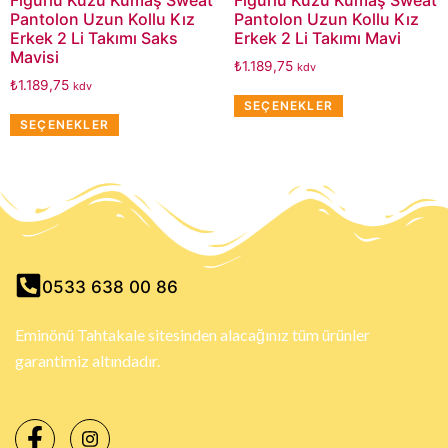
Figürlü Kuzu Kumaş Sweat
Figürlü Kuzu Kumaş Sweat
Pantolon Uzun Kollu Kız
Pantolon Uzun Kollu Kız
Erkek 2 Li Takımı Saks
Erkek 2 Li Takımı Mavi
Mavisi
₺
1.189,75
kdv
₺
1.189,75
kdv
SEÇENEKLER
SEÇENEKLER
0533 638 00 86
Eminönü Tahtakale sitesinden alacağınız tüm ürünler
garantimiz altındadır.