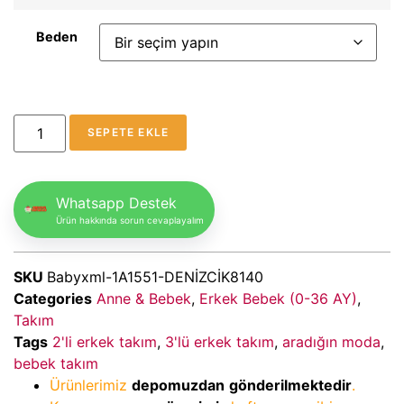
Beden
SEPETE EKLE
Whatsapp Destek
Ürün hakkında sorun cevaplayalım
SKU
Babyxml-1A1551-DENİZCİK8140
Categories
Anne & Bebek
,
Erkek Bebek (0-36 AY)
,
Takım
Tags
2'li erkek takım
,
3'lü erkek takım
,
aradığın moda
,
bebek takım
Ürünlerimiz
depomuzdan
gönderilmektedir
.