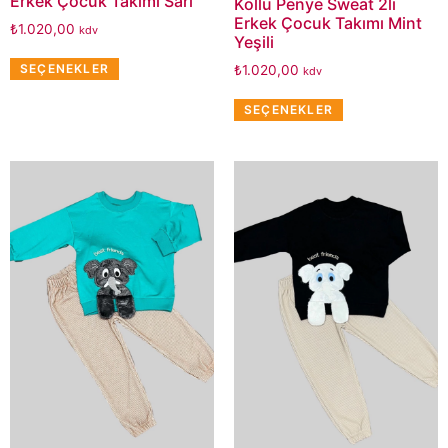
Erkek Çocuk Takımı Sarı
Kollu Penye Sweat 2li
Erkek Çocuk Takımı Mint
₺
1.020,00
kdv
Yeşili
SEÇENEKLER
₺
1.020,00
kdv
SEÇENEKLER