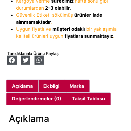
Kargoya verme
sürecimiz
hafta sonu gibi
durumlardan
2-3
olabilir.
Güvenlik Etiketi sökülmüş
ürünler
iade
alınmamaktadır
.
Uygun fiyatlı ve
müşteri odaklı
bir yaklaşımla
kaliteli ürünleri uygun
fiyatlara sunmaktayız
.
Tanıdıklarınla Ürünü Paylaş
Açıklama
Ek bilgi
Marka
Değerlendirmeler (0)
Taksit Tablosu
Açıklama