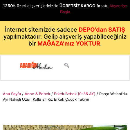
1250₺
üzeri alışverişlerinizde
ÜCRETSİZ KARGO
fırsatı.
Alışverişe
Başla
İnternet sitemizde sadece
DEPO’dan SATIŞ
yapılmaktadır. Gelip alışveriş yapabileceğiniz
bir
MAĞAZA’mız YOKTUR
.
Ana Sayfa
/
Anne & Bebek
/
Erkek Bebek (0-36 AY)
/ Parça Welsoftlu
Ayı Nakışlı Uzun Kollu 2li Kız Erkek Çocuk Takımı