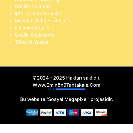
Gizlilik Politikası
İptal ve İade Koşulları
Mesafeli Satış Sözleşmesi
Kullanım Koşulları
Üyelik Sözleşmesi
Tüketici Yasası
©2024 - 2025 Hakları saklıdır.
Www.EminönüTahtakale.Com
Bu website "Sosyal Megapixel" projesidir.