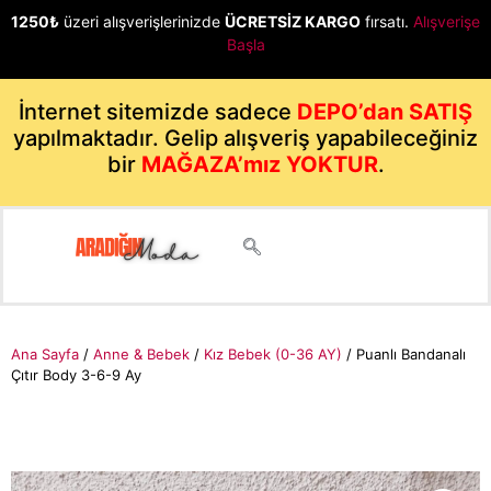
1250₺
üzeri alışverişlerinizde
ÜCRETSİZ KARGO
fırsatı.
Alışverişe
Başla
İnternet sitemizde sadece
DEPO’dan SATIŞ
yapılmaktadır. Gelip alışveriş yapabileceğiniz
bir
MAĞAZA’mız YOKTUR
.
Ana Sayfa
/
Anne & Bebek
/
Kız Bebek (0-36 AY)
/ Puanlı Bandanalı
Çıtır Body 3-6-9 Ay