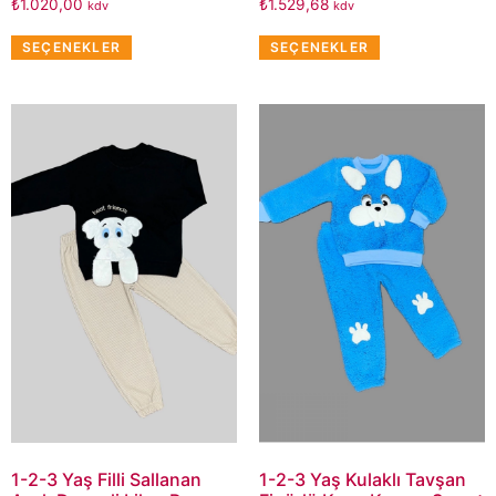
₺
1.020,00
₺
1.529,68
kdv
kdv
SEÇENEKLER
SEÇENEKLER
1-2-3 Yaş Filli Sallanan
1-2-3 Yaş Kulaklı Tavşan