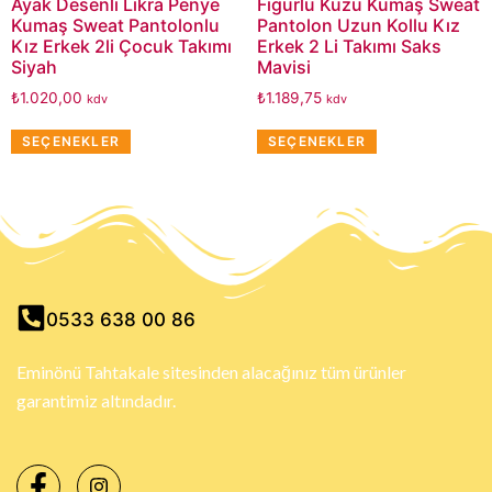
Ayak Desenli Likra Penye
Figürlü Kuzu Kumaş Sweat
Kumaş Sweat Pantolonlu
Pantolon Uzun Kollu Kız
Kız Erkek 2li Çocuk Takımı
Erkek 2 Li Takımı Saks
Siyah
Mavisi
₺
1.020,00
₺
1.189,75
kdv
kdv
SEÇENEKLER
SEÇENEKLER
0533 638 00 86
Eminönü Tahtakale sitesinden alacağınız tüm ürünler
garantimiz altındadır.