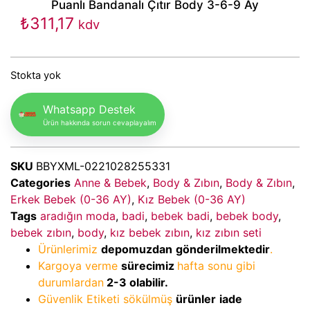
Puanlı Bandanalı Çıtır Body 3-6-9 Ay
₺
311,17
kdv
Stokta yok
Whatsapp Destek
Ürün hakkında sorun cevaplayalım
SKU
BBYXML-0221028255331
Categories
Anne & Bebek
,
Body & Zıbın
,
Body & Zıbın
,
Erkek Bebek (0-36 AY)
,
Kız Bebek (0-36 AY)
Tags
aradığın moda
,
badi
,
bebek badi
,
bebek body
,
bebek zıbın
,
body
,
kız bebek zıbın
,
kız zıbın seti
Ürünlerimiz
depomuzdan
gönderilmektedir
.
Kargoya verme
sürecimiz
hafta sonu gibi
durumlardan
2-3
olabilir.
Güvenlik Etiketi sökülmüş
ürünler
iade