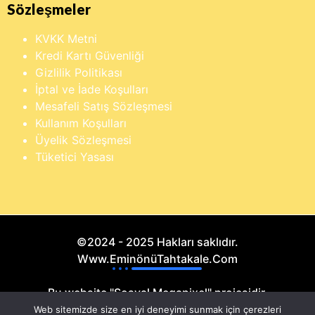
Sözleşmeler
KVKK Metni
Kredi Kartı Güvenliği
Gizlilik Politikası
İptal ve İade Koşulları
Mesafeli Satış Sözleşmesi
Kullanım Koşulları
Üyelik Sözleşmesi
Tüketici Yasası
©2024 - 2025 Hakları saklıdır.
Www.EminönüTahtakale.Com
Bu website "Sosyal Megapixel" projesidir.
Web sitemizde size en iyi deneyimi sunmak için çerezleri