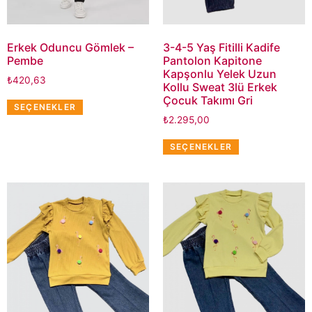
Erkek Oduncu Gömlek –
3-4-5 Yaş Fitilli Kadife
Pembe
Pantolon Kapitone
Kapşonlu Yelek Uzun
₺
420,63
Kollu Sweat 3lü Erkek
Çocuk Takımı Gri
SEÇENEKLER
₺
2.295,00
SEÇENEKLER