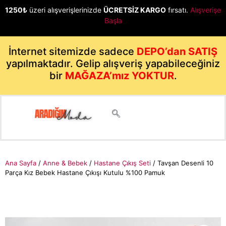
1250₺
üzeri alışverişlerinizde
ÜCRETSİZ KARGO
fırsatı.
Alışverişe
Başla
İnternet sitemizde sadece
DEPO’dan SATIŞ
yapılmaktadır. Gelip alışveriş yapabileceğiniz
bir
MAĞAZA’mız YOKTUR
.
Ana Sayfa
/
Anne & Bebek
/
Hastane Çıkış Seti
/ Tavşan Desenli 10
Parça Kız Bebek Hastane Çıkışı Kutulu %100 Pamuk