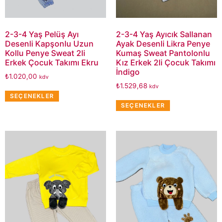
2-3-4 Yaş Pelüş Ayı
2-3-4 Yaş Ayıcık Sallanan
Desenli Kapşonlu Uzun
Ayak Desenli Likra Penye
Kollu Penye Sweat 2li
Kumaş Sweat Pantolonlu
Erkek Çocuk Takımı Ekru
Kız Erkek 2li Çocuk Takımı
İndigo
₺
1.020,00
kdv
₺
1.529,68
kdv
SEÇENEKLER
SEÇENEKLER