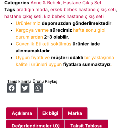
Categories
Anne & Bebek
,
Hastane Çıkış Seti
Tags
aradığın moda
,
erkek bebek hastane çıkış seti
,
hastane çıkış seti
,
kız bebek hastane çıkış seti
Ürünlerimiz
depomuzdan
gönderilmektedir
.
Kargoya verme
sürecimiz
hafta sonu gibi
durumlardan
2-3
olabilir.
Güvenlik Etiketi sökülmüş
ürünler
iade
alınmamaktadır
.
Uygun fiyatlı ve
müşteri odaklı
bir yaklaşımla
kaliteli ürünleri uygun
fiyatlara sunmaktayız
.
Tanıdıklarınla Ürünü Paylaş
Açıklama
Ek bilgi
Marka
Değerlendirmeler (0)
Taksit Tablosu