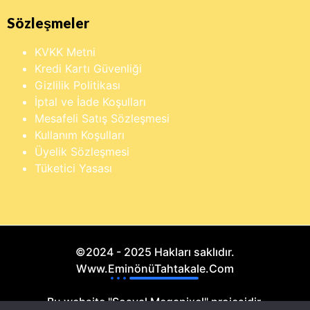
Sözleşmeler
KVKK Metni
Kredi Kartı Güvenliği
Gizlilik Politikası
İptal ve İade Koşulları
Mesafeli Satış Sözleşmesi
Kullanım Koşulları
Üyelik Sözleşmesi
Tüketici Yasası
©2024 - 2025 Hakları saklıdır.
Www.EminönüTahtakale.Com
Bu website "Sosyal Megapixel" projesidir.