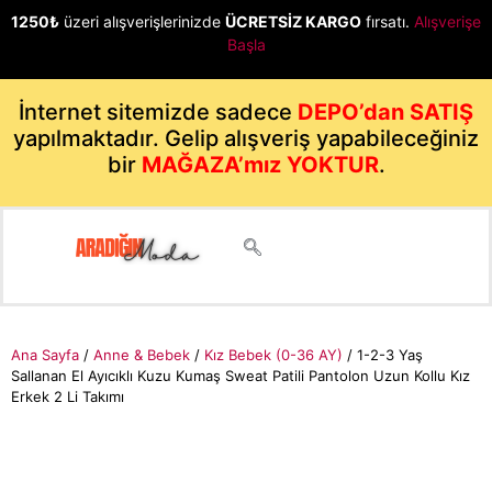
1250₺
üzeri alışverişlerinizde
ÜCRETSİZ KARGO
fırsatı.
Alışverişe
Başla
İnternet sitemizde sadece
DEPO’dan SATIŞ
yapılmaktadır. Gelip alışveriş yapabileceğiniz
bir
MAĞAZA’mız YOKTUR
.
Ana Sayfa
/
Anne & Bebek
/
Kız Bebek (0-36 AY)
/ 1-2-3 Yaş
Sallanan El Ayıcıklı Kuzu Kumaş Sweat Patili Pantolon Uzun Kollu Kız
Erkek 2 Li Takımı