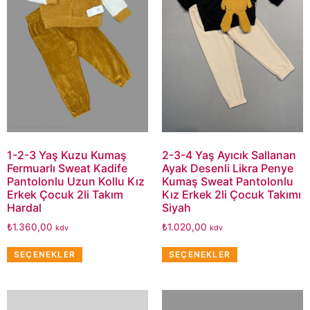
1-2-3 Yaş Kuzu Kumaş
2-3-4 Yaş Ayıcık Sallanan
Fermuarlı Sweat Kadife
Ayak Desenli Likra Penye
Pantolonlu Uzun Kollu Kız
Kumaş Sweat Pantolonlu
Erkek Çocuk 2li Takım
Kız Erkek 2li Çocuk Takımı
Hardal
Siyah
₺
1.360,00
₺
1.020,00
kdv
kdv
SEÇENEKLER
SEÇENEKLER