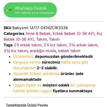
Whatsapp Destek
Ürün hakkında sorun cevaplayalım
SKU
Babyxml-1A117-DENİZCİK3338
Categories
Anne & Bebek
,
Erkek Bebek (0-36 AY)
,
Kız
Bebek (0-36 AY)
,
Takım
,
Takım
Tags
2'li erkek takım
,
2'li kız takım
,
3'lü erkek takım
,
3'lü kız takım
,
aradığın moda
,
bebek takım
Ürünlerimiz
depomuzdan
gönderilmektedir
.
Kargoya verme
sürecimiz
hafta sonu gibi
durumlardan
2-3
olabilir.
Güvenlik Etiketi sökülmüş
ürünler
iade
alınmamaktadır
.
Uygun fiyatlı ve
müşteri odaklı
bir yaklaşımla
kaliteli ürünleri uygun
fiyatlara sunmaktayız
.
Tanıdıklarınla Ürünü Paylaş