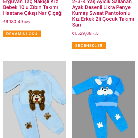
Erguvan Taç Nakışlı Kız
2-3-4 Yaş Ayıcık Sallanan
Bebek 10lu Zıbın Takımı
Ayak Desenli Likra Penye
Hastane Çıkışı Nar Çiçeği
Kumaş Sweat Pantolonlu
Kız Erkek 2li Çocuk Takımı
₺
6.180,49
kdv
Sarı
₺
1.529,68
DEVAMINI OKU
kdv
SEÇENEKLER