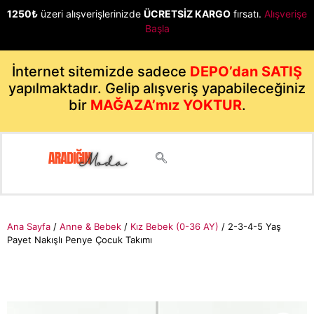
1250₺
üzeri alışverişlerinizde
ÜCRETSİZ KARGO
fırsatı.
Alışverişe
Başla
İnternet sitemizde sadece
DEPO’dan SATIŞ
yapılmaktadır. Gelip alışveriş yapabileceğiniz
bir
MAĞAZA’mız YOKTUR
.
Ana Sayfa
/
Anne & Bebek
/
Kız Bebek (0-36 AY)
/ 2-3-4-5 Yaş
Payet Nakışlı Penye Çocuk Takımı