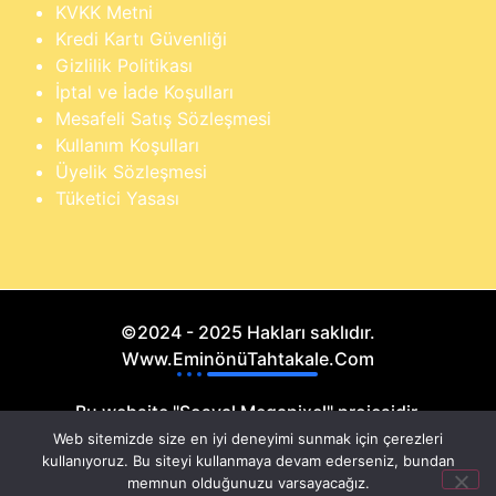
KVKK Metni
Kredi Kartı Güvenliği
Gizlilik Politikası
İptal ve İade Koşulları
Mesafeli Satış Sözleşmesi
Kullanım Koşulları
Üyelik Sözleşmesi
Tüketici Yasası
©2024 - 2025 Hakları saklıdır.
Www.EminönüTahtakale.Com
Bu website "Sosyal Megapixel" projesidir.
Web sitemizde size en iyi deneyimi sunmak için çerezleri
kullanıyoruz. Bu siteyi kullanmaya devam ederseniz, bundan
memnun olduğunuzu varsayacağız.