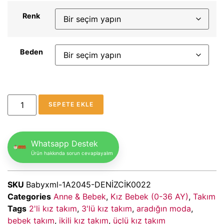
Renk
Beden
SEPETE EKLE
Whatsapp Destek
Ürün hakkında sorun cevaplayalım
SKU
Babyxml-1A2045-DENİZCİK0022
Categories
Anne & Bebek
,
Kız Bebek (0-36 AY)
,
Takım
Tags
2'li kız takım
,
3'lü kız takım
,
aradığın moda
,
bebek takım
,
ikili kız takım
,
üçlü kız takım