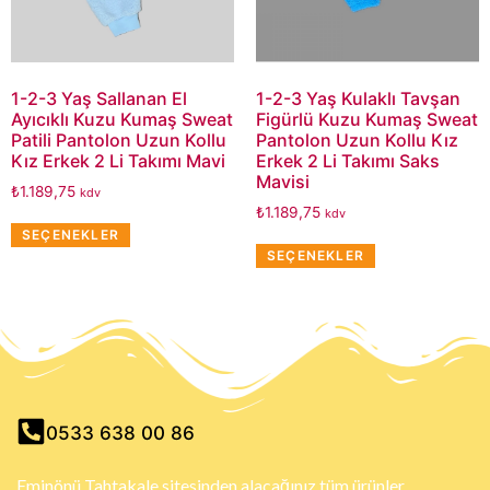
1-2-3 Yaş Sallanan El
1-2-3 Yaş Kulaklı Tavşan
Ayıcıklı Kuzu Kumaş Sweat
Figürlü Kuzu Kumaş Sweat
Patili Pantolon Uzun Kollu
Pantolon Uzun Kollu Kız
Kız Erkek 2 Li Takımı Mavi
Erkek 2 Li Takımı Saks
Mavisi
₺
1.189,75
kdv
₺
1.189,75
kdv
SEÇENEKLER
SEÇENEKLER
0533 638 00 86
Eminönü Tahtakale sitesinden alacağınız tüm ürünler