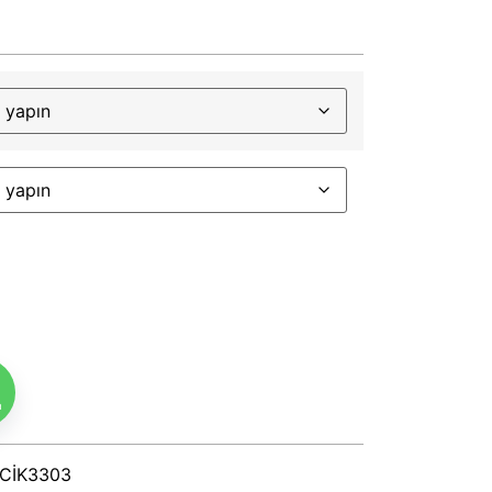
m
ZCİK3303