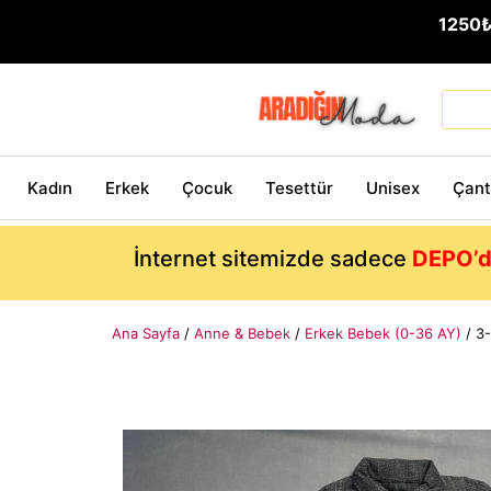
1250
Kadın
Erkek
Çocuk
Tesettür
Unisex
Çan
İnternet sitemizde sadece
DEPO’d
Ana Sayfa
/
Anne & Bebek
/
Erkek Bebek (0-36 AY)
/ 3-