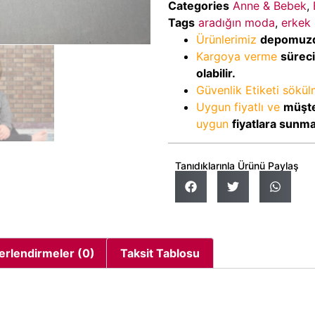
Categories
Anne & Bebek
,
Tags
aradığın moda
,
erkek
Ürünlerimiz
depomuz
Kargoya verme
sürec
olabilir.
Güvenlik Etiketi sökü
Uygun fiyatlı ve
müşte
uygun
fiyatlara sunm
Tanıdıklarınla Ürünü Paylaş
erlendirmeler (0)
Taksit Tablosu