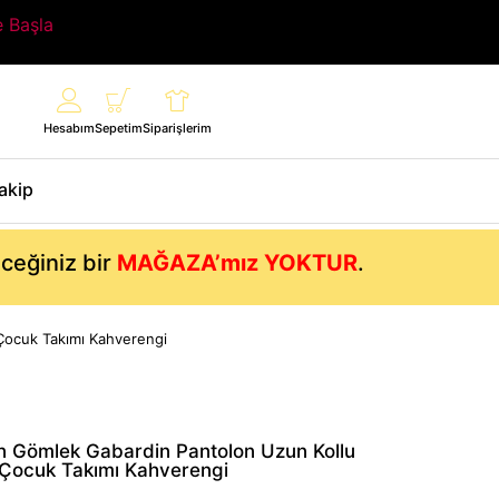
e Başla
Hesabım
Sepetim
Siparişlerim
Takip
eceğiniz bir
MAĞAZA’mız YOKTUR
.
 Çocuk Takımı Kahverengi
en Gömlek Gabardin Pantolon Uzun Kollu
 Çocuk Takımı Kahverengi