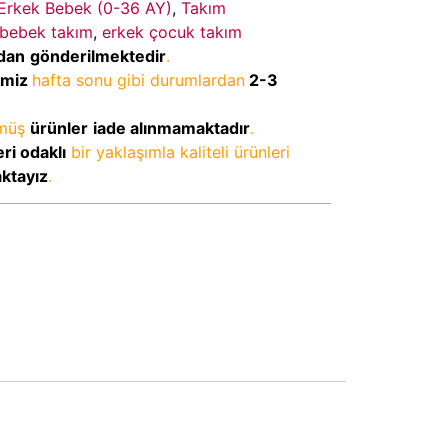
Erkek Bebek (0-36 AY)
,
Takım
 bebek takım
,
erkek çocuk takım
dan
gönderilmektedir
.
imiz
hafta sonu gibi durumlardan
2-3
lmüş
ürünler
iade alınmamaktadır
.
ri odaklı
bir yaklaşımla kaliteli ürünleri
aktayız
.