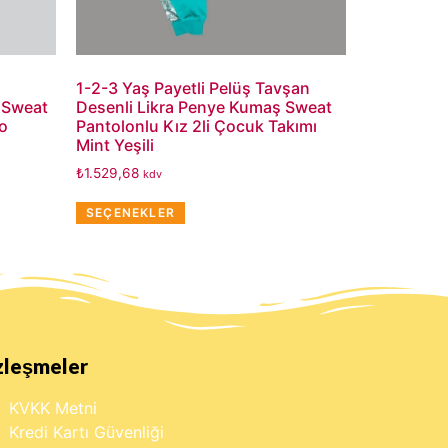
1-2-3 Yaş Payetli Pelüş Tavşan
 Sweat
Desenli Likra Penye Kumaş Sweat
do
Pantolonlu Kız 2li Çocuk Takımı
Mint Yeşili
₺
1.529,68
kdv
SEÇENEKLER
zleşmeler
KVKK Metni
Kredi Kartı Güvenliği