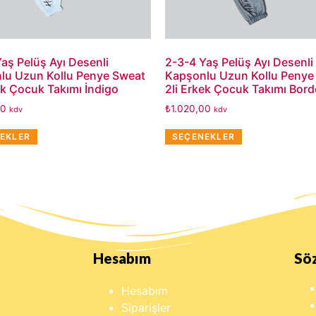
aş Pelüş Ayı Desenli
2-3-4 Yaş Pelüş Ayı Desenli
lu Uzun Kollu Penye Sweat
Kapşonlu Uzun Kollu Penye
ek Çocuk Takımı İndigo
2li Erkek Çocuk Takımı Bor
00
₺
1.020,00
kdv
kdv
EKLER
SEÇENEKLER
Hesabım
Sö
Hesabım
Siparişler