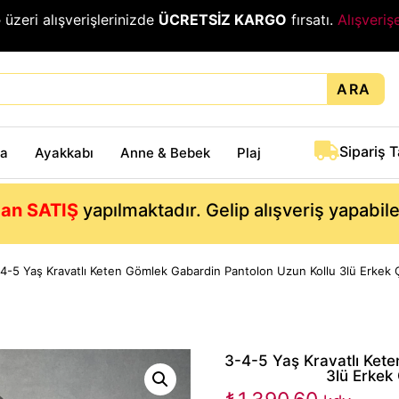
₺
üzeri alışverişlerinizde
ÜCRETSİZ KARGO
fırsatı.
Alışveriş
ARA
Sipariş 
ta
Ayakkabı
Anne & Bebek
Plaj
an SATIŞ
yapılmaktadır. Gelip alışveriş yapabil
4-5 Yaş Kravatlı Keten Gömlek Gabardin Pantolon Uzun Kollu 3lü Erkek
3-4-5 Yaş Kravatlı Ket
3lü Erkek