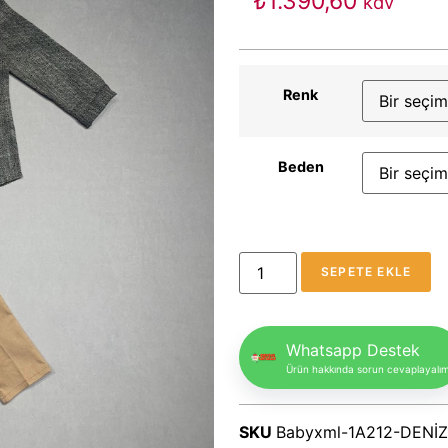
₺
1.390,60
kdv
Renk
Beden
SEPETE EKLE
Whatsapp Destek
Ürün hakkında sorun cevaplayalı
SKU
Babyxml-1A212-DENİ