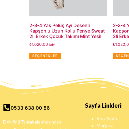
2-3-4 Yaş Pelüş Ayı Desenli
2-3-4 Y
Kapşonlu Uzun Kollu Penye Sweat
Kapşon
2li Erkek Çocuk Takımı Mint Yeşili
2li Erk
₺
1.020,00
₺
1.020,
kdv
SEÇENEKLER
SEÇEN
Sayfa Linkleri
0533 638 00 86
Ana Sayfa
Eminönü Tahtakale sitesinden
Mağaza