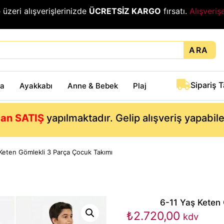
₺
üzeri alışverişlerinizde
ÜCRETSİZ KARGO
fırsatı.
Alışveriş
ARA
Sipariş 
ta
Ayakkabı
Anne & Bebek
Plaj
an SATIŞ
yapılmaktadır. Gelip alışveriş yapabil
Keten Gömlekli 3 Parça Çocuk Takımı
6-11 Yaş Keten
₺
2.720,00
kdv