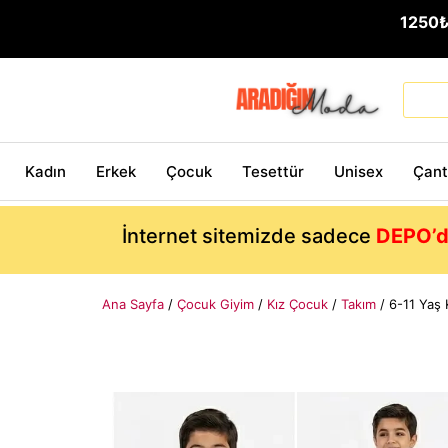
1250
Kadın
Erkek
Çocuk
Tesettür
Unisex
Çan
İnternet sitemizde sadece
DEPO’d
Ana Sayfa
/
Çocuk Giyim
/
Kız Çocuk
/
Takım
/ 6-11 Yaş 