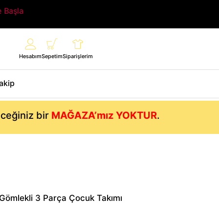
e Başla
Hesabım
Sepetim
Siparişlerim
Takip
eceğiniz bir
MAĞAZA’mız YOKTUR
.
 Gömlekli 3 Parça Çocuk Takımı