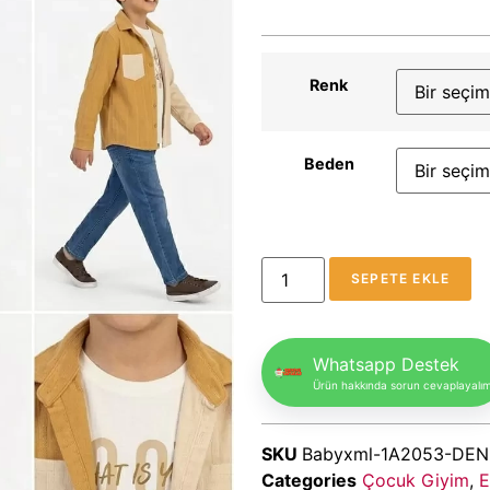
Renk
Beden
SEPETE EKLE
Whatsapp Destek
Ürün hakkında sorun cevaplayalı
SKU
Babyxml-1A2053-DEN
Categories
Çocuk Giyim
,
E