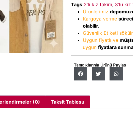
Tags
2'li kız takım
,
3'lü kız
Ürünlerimiz
depomuz
Kargoya verme
sürec
olabilir.
Güvenlik Etiketi sökü
Uygun fiyatlı ve
müşte
uygun
fiyatlara sunm
Tanıdıklarınla Ürünü Paylaş
erlendirmeler (0)
Taksit Tablosu