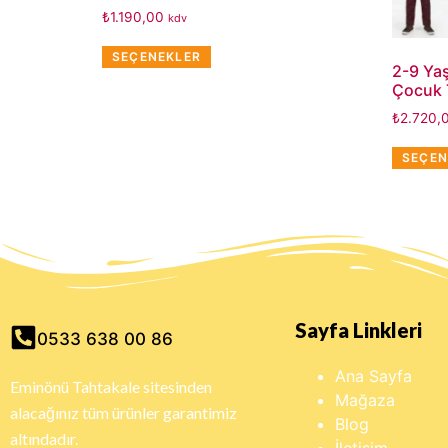
₺
1.190,00
kdv
SEÇENEKLER
2-9 Ya
Çocuk 
₺
2.720,
SEÇEN
Sayfa Linkleri
0533 638 00 86
Ana Sayfa
Eminönü Tahtakale sitesinden
Mağaza
alacağınız tüm ürünler garantimiz
Blog
altındadır.
İletişim