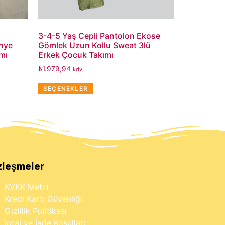
3-4-5 Yaş Cepli Pantolon Ekose
enye
Gömlek Uzun Kollu Sweat 3lü
mı
Erkek Çocuk Takımı
₺
1.979,94
kdv
SEÇENEKLER
zleşmeler
KVKK Metni
Kredi Kartı Güvenliği
Gizlilik Politikası
İptal ve İade Koşulları