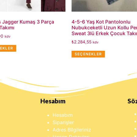
ş Jagger Kumaş 3 Parça
4-5-6 Yaş Kot Pantolonlu
Takımı
Nubukceketli Uzun Kollu P
Sweat 3lü Erkek Çocuk Takı
00
kdv
₺
2.284,55
kdv
EKLER
SEÇENEKLER
Hesabım
Sö
Hesabım
Siparişler
Adres Bilgileriniz
Hesap Detayları