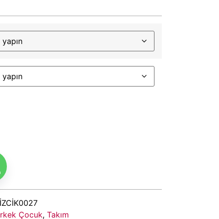
m
İZCİK0027
rkek Çocuk
,
Takım