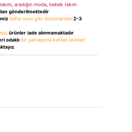
 takım
,
aradığın moda
,
bebek takım
dan
gönderilmektedir
.
imiz
hafta sonu gibi durumlardan
2-3
lmüş
ürünler
iade alınmamaktadır
.
ri odaklı
bir yaklaşımla kaliteli ürünleri
aktayız
.