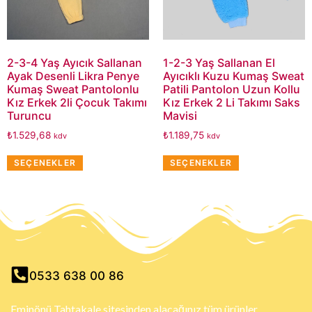
2-3-4 Yaş Ayıcık Sallanan
1-2-3 Yaş Sallanan El
Ayak Desenli Likra Penye
Ayıcıklı Kuzu Kumaş Sweat
Kumaş Sweat Pantolonlu
Patili Pantolon Uzun Kollu
Kız Erkek 2li Çocuk Takımı
Kız Erkek 2 Li Takımı Saks
Turuncu
Mavisi
₺
1.529,68
₺
1.189,75
kdv
kdv
SEÇENEKLER
SEÇENEKLER
0533 638 00 86
Eminönü Tahtakale sitesinden alacağınız tüm ürünler