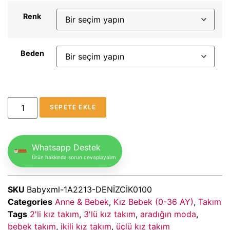
Renk
Beden
SEPETE EKLE
Whatsapp Destek
Ürün hakkında sorun cevaplayalım
SKU
Babyxml-1A2213-DENİZCİK0100
Categories
Anne & Bebek
,
Kız Bebek (0-36 AY)
,
Takım
Tags
2'li kız takım
,
3'lü kız takım
,
aradığın moda
,
bebek takım
,
ikili kız takım
,
üçlü kız takım