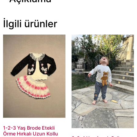
İlgili ürünler
1-2-3 Yaş Brode Etekli
Örme Hırkalı Uzun Kollu