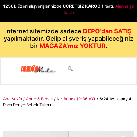
1250₺
üzeri alışverişlerinizde
ÜCRETSİZ KARGO
fırsatı.
Alışverişe
Başla
İnternet sitemizde sadece
DEPO’dan SATIŞ
yapılmaktadır. Gelip alışveriş yapabileceğiniz
bir
MAĞAZA’mız YOKTUR
.
Ana Sayfa
/
Anne & Bebek
/
Kız Bebek (0-36 AY)
/ 6/24 Ay İspanyol
Paça Penye Bebek Takımı