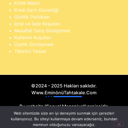
KVKK Metni
Kredi Kartı Güvenliği
Gizlilik Politikası
İptal ve İade Koşulları
Mesafeli Satış Sözleşmesi
Kullanım Koşulları
Üyelik Sözleşmesi
Tüketici Yasası
©2024 - 2025 Hakları saklıdır.
Www.EminönüTahtakale.Com
Bu website "Sosyal Megapixel" projesidir.
Web sitemizde size en iyi deneyimi sunmak için çerezleri
kullanıyoruz. Bu siteyi kullanmaya devam ederseniz, bundan
memnun olduğunuzu varsayacağız.