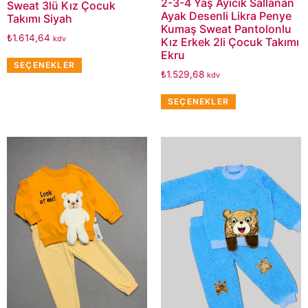
2-3-4 Yaş Ayıcık Sallanan
Sweat 3lü Kız Çocuk
Ayak Desenli Likra Penye
Takımı Siyah
Kumaş Sweat Pantolonlu
₺
1.614,64
kdv
Kız Erkek 2li Çocuk Takımı
Ekru
SEÇENEKLER
₺
1.529,68
kdv
SEÇENEKLER