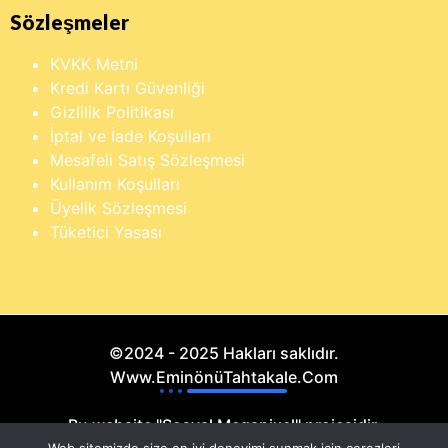
Sözleşmeler
KVKK Metni
Kredi Kartı Güvenliği
Gizlilik Politikası
İptal ve İade Koşulları
Mesafeli Satış Sözleşmesi
Kullanım Koşulları
Üyelik Sözleşmesi
Tüketici Yasası
©2024 - 2025 Hakları saklıdır.
Www.EminönüTahtakale.Com
Bu website "Sosyal Megapixel" projesidir.