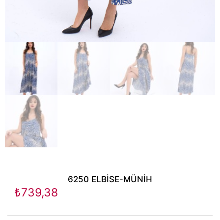
6250 ELBİSE-MÜNİH
₺
739,38