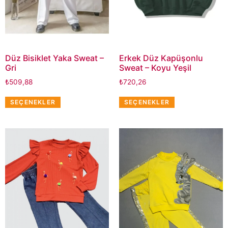
Düz Bisiklet Yaka Sweat –
Erkek Düz Kapüşonlu
Gri
Sweat – Koyu Yeşil
₺
509,88
₺
720,26
SEÇENEKLER
SEÇENEKLER