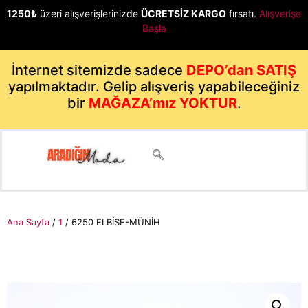
1250₺
üzeri alışverişlerinizde
ÜCRETSİZ KARGO
fırsatı.
Alışverişe
Başla
İnternet sitemizde sadece
DEPO’dan SATIŞ
yapılmaktadır. Gelip alışveriş yapabileceğiniz
bir
MAĞAZA’mız YOKTUR
.
Ana Sayfa
/
1
/ 6250 ELBİSE-MÜNİH