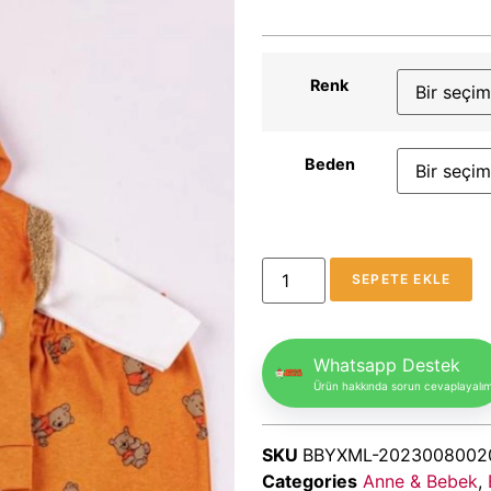
Renk
Beden
SEPETE EKLE
Whatsapp Destek
Ürün hakkında sorun cevaplayalı
SKU
BBYXML-2023008002
Categories
Anne & Bebek
,