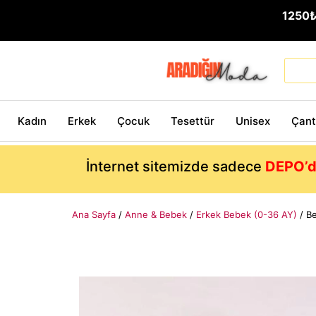
1250
Kadın
Erkek
Çocuk
Tesettür
Unisex
Çan
İnternet sitemizde sadece
DEPO’d
Ana Sayfa
/
Anne & Bebek
/
Erkek Bebek (0-36 AY)
/ Be