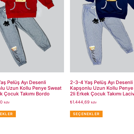
aş Pelüş Ayı Desenli
2-3-4 Yaş Pelüş Ayı Desenli
lu Uzun Kollu Penye Sweat
Kapşonlu Uzun Kollu Penye
ek Çocuk Takımı Bordo
2li Erkek Çocuk Takımı Laci
00
₺
1.444,69
kdv
kdv
EKLER
SEÇENEKLER