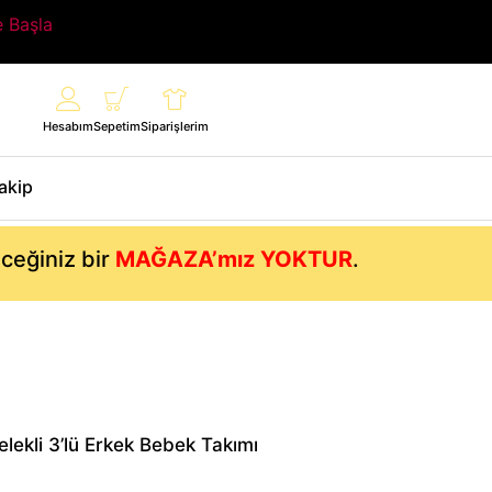
e Başla
Hesabım
Sepetim
Siparişlerim
Takip
eceğiniz bir
MAĞAZA’mız YOKTUR
.
elekli 3’lü Erkek Bebek Takımı