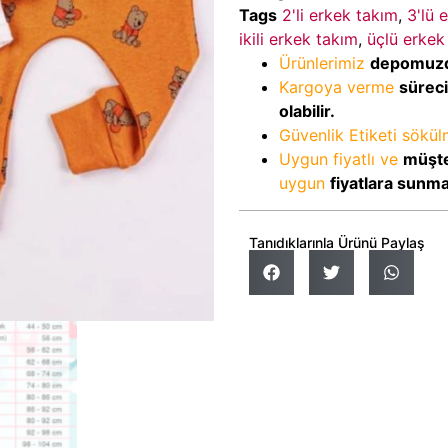
Tags
2'li erkek takım
,
3'lü 
ikili erkek takım
,
üçlü erkek
Ürünlerimiz
depomuz
Kargoya verme
sürec
olabilir.
Güvenlik Etiketi sökü
Uygun fiyatlı ve
müşte
uygun
fiyatlara sunm
Tanıdıklarınla Ürünü Paylaş