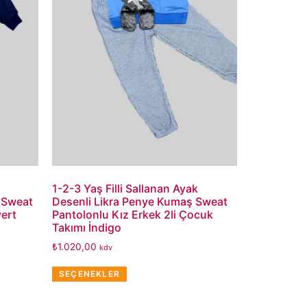
1-2-3 Yaş Filli Sallanan Ayak
 Sweat
Desenli Likra Penye Kumaş Sweat
vert
Pantolonlu Kız Erkek 2li Çocuk
Takımı İndigo
₺
1.020,00
kdv
SEÇENEKLER