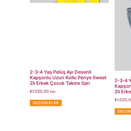
2-3-4 Yaş Pelüş Ayı Desenli
Kapşonlu Uzun Kollu Penye Sweat
2-3-4 Y
2li Erkek Çocuk Takımı Sarı
Kapşon
2li Erk
₺
1.020,00
kdv
₺
1.020,
SEÇENEKLER
SEÇEN