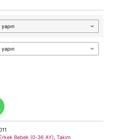
m
011
Erkek Bebek (0-36 AY)
,
Takım