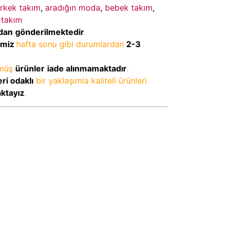
erkek takım
,
aradığın moda
,
bebek takım
,
 takım
dan
gönderilmektedir
.
imiz
hafta sonu gibi durumlardan
2-3
lmüş
ürünler
iade alınmamaktadır
.
ri odaklı
bir yaklaşımla kaliteli ürünleri
aktayız
.