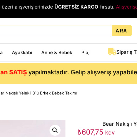
₺
üzeri alışverişlerinizde
ÜCRETSİZ KARGO
fırsatı.
Alışveriş
ARA
Sipariş 
ta
Ayakkabı
Anne & Bebek
Plaj
an SATIŞ
yapılmaktadır. Gelip alışveriş yapabil
ar Nakışlı Yelekli 3’lü Erkek Bebek Takımı
Bear Nakışlı Y
₺
607,75
kdv