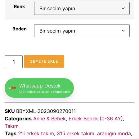
Renk
Beden
SEPETE EKLE
Whatsapp Destek
Ürün hakkında sorun cevaplayalım
SKU
BBYXML-2023090270011
Categories
Anne & Bebek
,
Erkek Bebek (0-36 AY)
,
Takım
Tags
2'li erkek takım
,
3'lü erkek takım
,
aradığın moda
,