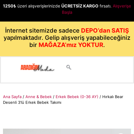
1250₺
üzeri alışverişlerinizde
ÜCRETSİZ KARGO
fırsatı.
Alışverişe
Başla
İnternet sitemizde sadece
DEPO’dan SATIŞ
yapılmaktadır. Gelip alışveriş yapabileceğiniz
bir
MAĞAZA’mız YOKTUR
.
Ana Sayfa
/
Anne & Bebek
/
Erkek Bebek (0-36 AY)
/ Hırkalı Bear
Desenli 3’lü Erkek Bebek Takımı