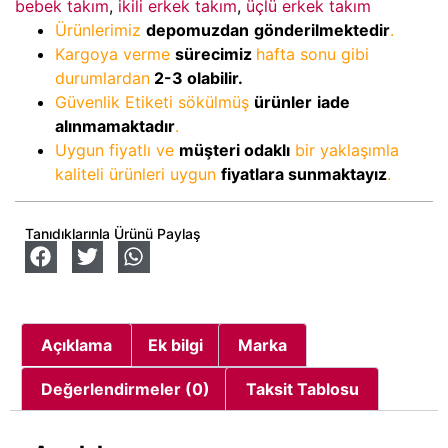
bebek takım
,
ikili erkek takım
,
üçlü erkek takım
Ürünlerimiz
depomuzdan
gönderilmektedir
.
Kargoya verme
sürecimiz
hafta sonu gibi
durumlardan
2-3
olabilir.
Güvenlik Etiketi sökülmüş
ürünler
iade
alınmamaktadır
.
Uygun fiyatlı ve
müşteri odaklı
bir yaklaşımla
kaliteli ürünleri uygun
fiyatlara sunmaktayız
.
Tanıdıklarınla Ürünü Paylaş
Açıklama
Ek bilgi
Marka
Değerlendirmeler (0)
Taksit Tablosu