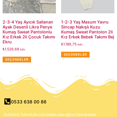
2-3-4 Yaş Ayıcık Sallanan
1-2-3 Yaş Masum Yavru
Ayak Desenli Likra Penye
Sincap Nakışlı Kuzu
Kumaş Sweat Pantolonlu
Kumaş Sweat Pantolon 2li
Kız Erkek 2li Çocuk Takımı
Kız Erkek Bebek Takımı Bej
Ekru
₺
1.189,75
kdv
₺
1.529,68
kdv
SEÇENEKLER
SEÇENEKLER
0533 638 00 86
Eminönü Tahtakale sitesinden alacağınız tüm ürünler