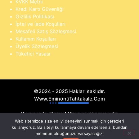
KVKK Metni
Kredi Kartı Güvenliği
Gizlilik Politikası
İptal ve İade Koşulları
Mesafeli Satış Sözleşmesi
Kullanım Koşulları
Üyelik Sözleşmesi
Tüketici Yasası
©2024 - 2025 Hakları saklıdır.
Www.EminönüTahtakale.Com
Bu website "Sosyal Megapixel" projesidir.
Web sitemizde size en iyi deneyimi sunmak için çerezleri
kullanıyoruz. Bu siteyi kullanmaya devam ederseniz, bundan
memnun olduğunuzu varsayacağız.