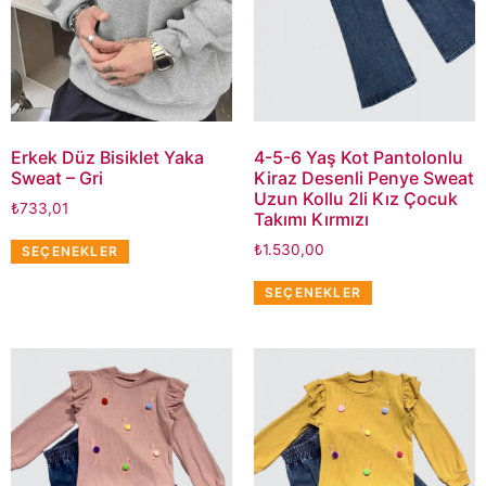
Erkek Düz Bisiklet Yaka
4-5-6 Yaş Kot Pantolonlu
Sweat – Gri
Kiraz Desenli Penye Sweat
Uzun Kollu 2li Kız Çocuk
₺
733,01
Takımı Kırmızı
₺
1.530,00
SEÇENEKLER
SEÇENEKLER