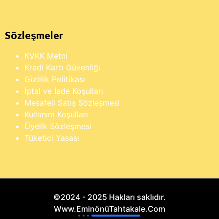
Sözleşmeler
KVKK Metni
Kredi Kartı Güvenliği
Gizlilik Politikası
İptal ve İade Koşulları
Mesafeli Satış Sözleşmesi
Kullanım Koşulları
Üyelik Sözleşmesi
Tüketici Yasası
©2024 - 2025 Hakları saklıdır.
Www.EminönüTahtakale.Com