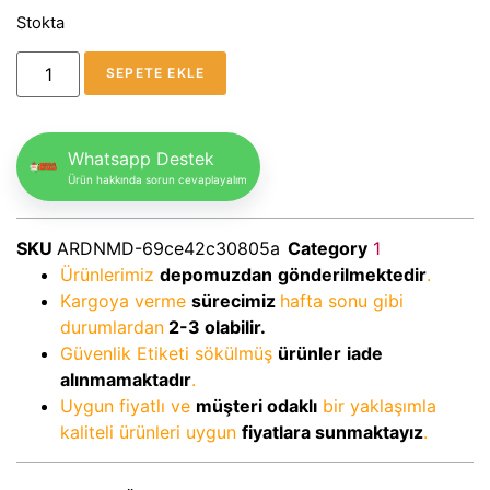
Stokta
SEPETE EKLE
Whatsapp Destek
Ürün hakkında sorun cevaplayalım
SKU
ARDNMD-69ce42c30805a
Category
1
Ürünlerimiz
depomuzdan
gönderilmektedir
.
Kargoya verme
sürecimiz
hafta sonu gibi
durumlardan
2-3
olabilir.
Güvenlik Etiketi sökülmüş
ürünler
iade
alınmamaktadır
.
Uygun fiyatlı ve
müşteri odaklı
bir yaklaşımla
kaliteli ürünleri uygun
fiyatlara sunmaktayız
.