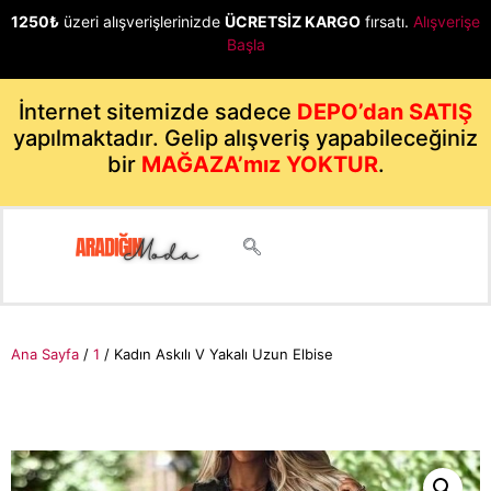
1250₺
üzeri alışverişlerinizde
ÜCRETSİZ KARGO
fırsatı.
Alışverişe
Başla
İnternet sitemizde sadece
DEPO’dan SATIŞ
yapılmaktadır. Gelip alışveriş yapabileceğiniz
bir
MAĞAZA’mız YOKTUR
.
Ana Sayfa
/
1
/ Kadın Askılı V Yakalı Uzun Elbise