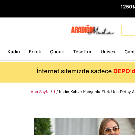
1250
Kadın
Erkek
Çocuk
Tesettür
Unisex
Çan
İnternet sitemizde sadece
DEPO’d
Ana Sayfa
/
1
/ Kadın Kahve Kapşonlu Etek Ucu Detay Ar