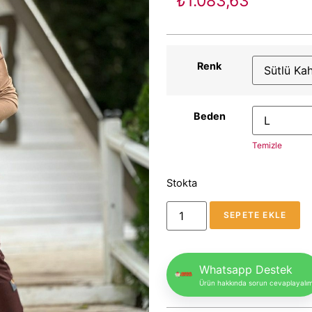
₺
1.083,63
Renk
Beden
Temizle
Stokta
SEPETE EKLE
Whatsapp Destek
Ürün hakkında sorun cevaplayalı