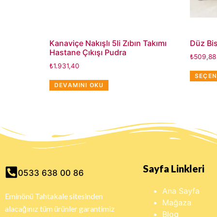
Kanaviçe Nakışlı 5li Zıbın Takımı
Düz Bis
Hastane Çıkışı Pudra
₺
509,88
₺
1.931,40
SEÇEN
DEVAMINI OKU
Sayfa Linkleri
0533 638 00 86
Ana Sayfa
Eminönü Tahtakale sitesinden
Mağaza
alacağınız tüm ürünler garantimiz
Blog