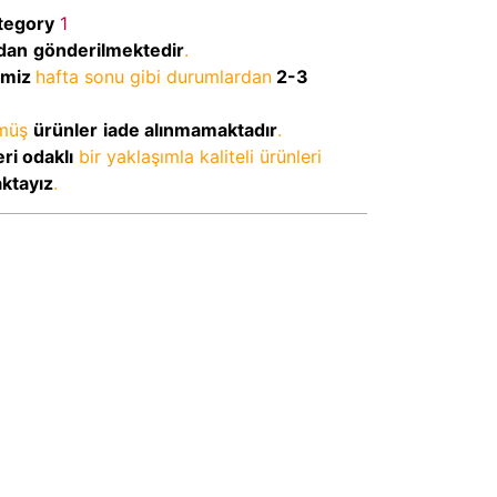
tegory
1
dan
gönderilmektedir
.
imiz
hafta sonu gibi durumlardan
2-3
lmüş
ürünler
iade alınmamaktadır
.
ri odaklı
bir yaklaşımla kaliteli ürünleri
aktayız
.