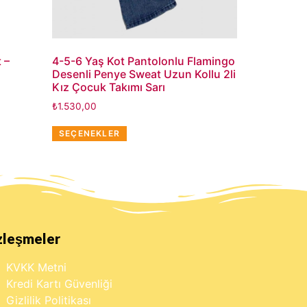
 –
4-5-6 Yaş Kot Pantolonlu Flamingo
Desenli Penye Sweat Uzun Kollu 2li
Kız Çocuk Takımı Sarı
₺
1.530,00
SEÇENEKLER
zleşmeler
KVKK Metni
Kredi Kartı Güvenliği
Gizlilik Politikası