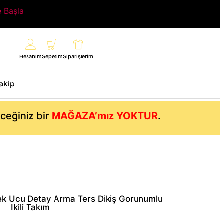
e Başla
Hesabım
Sepetim
Siparişlerim
Takip
eceğiniz bir
MAĞAZA’mız YOKTUR
.
ek Ucu Detay Arma Ters Dikiş Gorunumlu
Ikili Takım