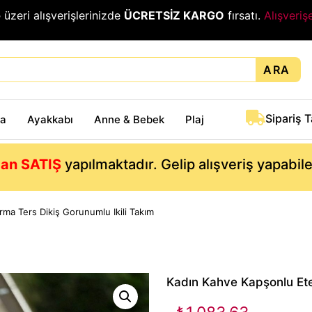
₺
üzeri alışverişlerinizde
ÜCRETSİZ KARGO
fırsatı.
Alışveriş
ARA
Sipariş 
ta
Ayakkabı
Anne & Bebek
Plaj
an SATIŞ
yapılmaktadır. Gelip alışveriş yapabil
ma Ters Dikiş Gorunumlu Ikili Takım
Kadın Kahve Kapşonlu Et