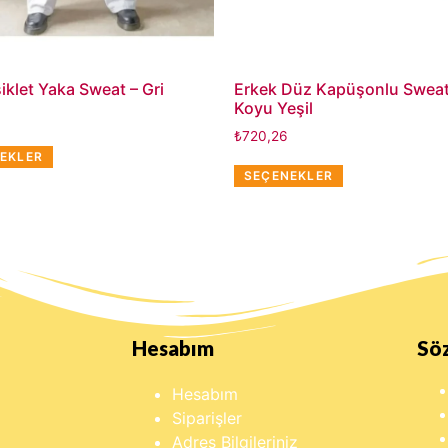
iklet Yaka Sweat – Gri
Erkek Düz Kapüşonlu Sweat
Koyu Yeşil
₺
720,26
EKLER
SEÇENEKLER
Hesabım
Sö
Hesabım
Siparişler
Adres Bilgileriniz