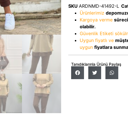
SKU
ARDNMD-41492-L
Ca
Ürünlerimiz
depomuz
Kargoya verme
sürec
olabilir.
Güvenlik Etiketi sökü
Uygun fiyatlı ve
müşte
uygun
fiyatlara sunm
Tanıdıklarınla Ürünü Paylaş