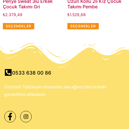
Penye Sweat 3lü Erkek
Uzun Kollu 2li Kız Çocuk
Çocuk Takımı Gri
Takımı Pembe
₺
2.379,49
₺
1.529,68
SEÇENEKLER
SEÇENEKLER
0533 638 00 86
Eminönü Tahtakale sitesinden alacağınız tüm ürünler
garantimiz altındadır.