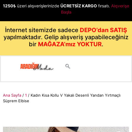
1250₺
üzeri alışverişlerinizde
ÜCRETSİZ KARGO
fırsatı.
Alışverişe
Başla
İnternet sitemizde sadece
DEPO’dan SATIŞ
yapılmaktadır. Gelip alışveriş yapabileceğiniz
bir
MAĞAZA’mız YOKTUR
.
Ana Sayfa
/
1
/ Kadın Kısa Kollu V Yakalı Desenli Yandan Yırtmaçlı
Süprem Elbise