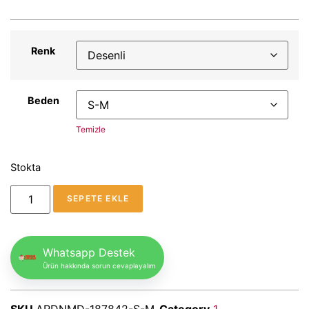
Renk
Beden
Temizle
Stokta
SEPETE EKLE
Whatsapp Destek
Ürün hakkında sorun cevaplayalım
SKU
ARDNMD-187842-S-M
Category
1