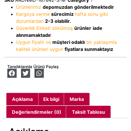
Ürünlerimiz
depomuzdan
gönderilmektedir
.
Kargoya verme
sürecimiz
hafta sonu gibi
durumlardan
2-3
olabilir.
Güvenlik Etiketi sökülmüş
ürünler
iade
alınmamaktadır
.
Uygun fiyatlı ve
müşteri odaklı
bir yaklaşımla
kaliteli ürünleri uygun
fiyatlara sunmaktayız
.
Tanıdıklarınla Ürünü Paylaş
Açıklama
Ek bilgi
Marka
Değerlendirmeler (0)
Taksit Tablosu