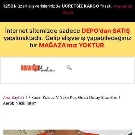
1250₺
üzeri alışverişlerinizde
ÜCRETSİZ KARGO
fırsatı.
Alışverişe
Başla
İnternet sitemizde sadece
DEPO’dan SATIŞ
yapılmaktadır. Gelip alışveriş yapabileceğiniz
bir
MAĞAZA’mız YOKTUR
.
Ana Sayfa
/
1
/ Kadın Kolsuz V Yaka Kuş Gözü Detay Bluz Short
Aerobin Ikili Takım