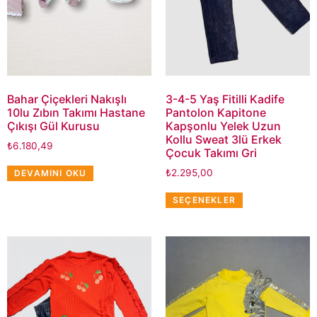
Bahar Çiçekleri Nakışlı
3-4-5 Yaş Fitilli Kadife
10lu Zıbın Takımı Hastane
Pantolon Kapitone
Çıkışı Gül Kurusu
Kapşonlu Yelek Uzun
Kollu Sweat 3lü Erkek
₺
6.180,49
Çocuk Takımı Gri
₺
2.295,00
DEVAMINI OKU
SEÇENEKLER