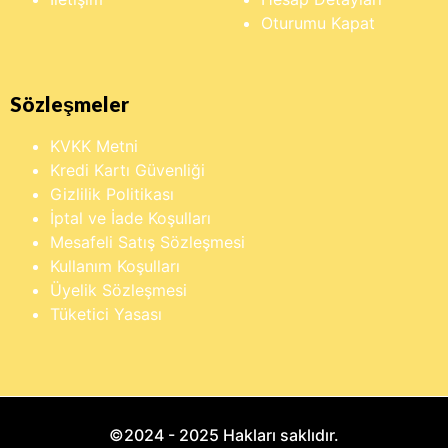
Oturumu Kapat
Sözleşmeler
KVKK Metni
Kredi Kartı Güvenliği
Gizlilik Politikası
İptal ve İade Koşulları
Mesafeli Satış Sözleşmesi
Kullanım Koşulları
Üyelik Sözleşmesi
Tüketici Yasası
©2024 - 2025 Hakları saklıdır.