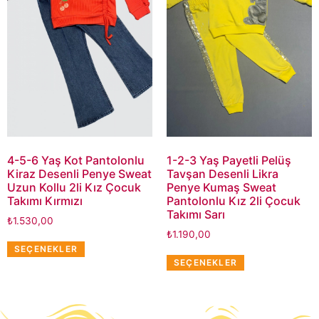
4-5-6 Yaş Kot Pantolonlu
1-2-3 Yaş Payetli Pelüş
Kiraz Desenli Penye Sweat
Tavşan Desenli Likra
Uzun Kollu 2li Kız Çocuk
Penye Kumaş Sweat
Takımı Kırmızı
Pantolonlu Kız 2li Çocuk
Takımı Sarı
₺
1.530,00
₺
1.190,00
SEÇENEKLER
SEÇENEKLER