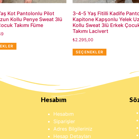
aş Kot Pantolonlu Pilot
3-4-5 Yaş Fitilli Kadife Pant
zun Kollu Penye Sweat 3lü
Kapitone Kapşonlu Yelek U
Çocuk Takımı Füme
Kollu Sweat 3lü Erkek Çocu
Takımı Lacivert
49
₺
2.295,00
EKLER
SEÇENEKLER
Hesabım
Sö
Hesabım
Siparişler
Adres Bilgileriniz
Hesap Detayları