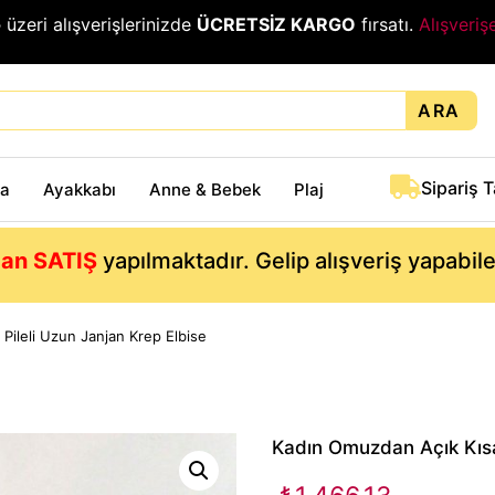
₺
üzeri alışverişlerinizde
ÜCRETSİZ KARGO
fırsatı.
Alışveriş
ARA
Sipariş 
ta
Ayakkabı
Anne & Bebek
Plaj
an SATIŞ
yapılmaktadır. Gelip alışveriş yapabil
ileli Uzun Janjan Krep Elbise
Kadın Omuzdan Açık Kısa