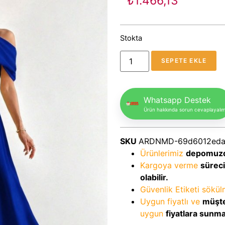
₺
1.466,13
Stokta
SEPETE EKLE
Whatsapp Destek
Ürün hakkında sorun cevaplayalı
SKU
ARDNMD-69d6012ed
Ürünlerimiz
depomuz
Kargoya verme
sürec
olabilir.
Güvenlik Etiketi sökü
Uygun fiyatlı ve
müşte
uygun
fiyatlara sunm