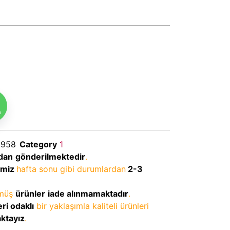
m
a958
Category
1
dan
gönderilmektedir
.
imiz
hafta sonu gibi durumlardan
2-3
lmüş
ürünler
iade alınmamaktadır
.
ri odaklı
bir yaklaşımla kaliteli ürünleri
aktayız
.