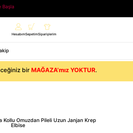
e Başla
Hesabım
Sepetim
Siparişlerim
Takip
eceğiniz bir
MAĞAZA’mız YOKTUR
.
 Kollu Omuzdan Pileli Uzun Janjan Krep
Elbise