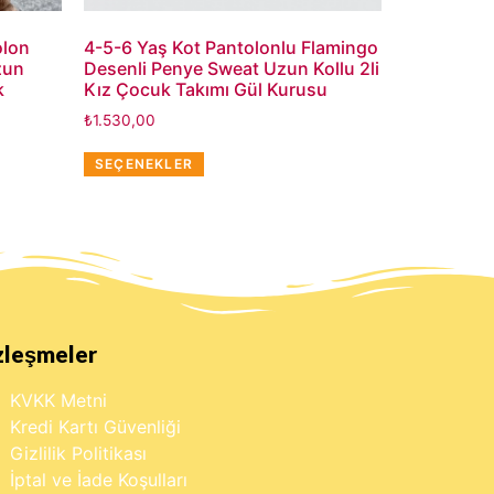
olon
4-5-6 Yaş Kot Pantolonlu Flamingo
zun
Desenli Penye Sweat Uzun Kollu 2li
k
Kız Çocuk Takımı Gül Kurusu
₺
1.530,00
SEÇENEKLER
zleşmeler
KVKK Metni
Kredi Kartı Güvenliği
Gizlilik Politikası
İptal ve İade Koşulları