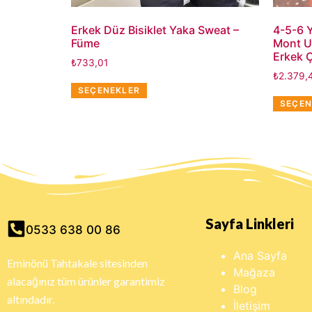
Erkek Düz Bisiklet Yaka Sweat –
4-5-6 Y
Füme
Mont U
Erkek 
₺
733,01
₺
2.379,
SEÇENEKLER
SEÇEN
Sayfa Linkleri
0533 638 00 86
Ana Sayfa
Eminönü Tahtakale sitesinden
Mağaza
alacağınız tüm ürünler garantimiz
Blog
altındadır.
İletişim