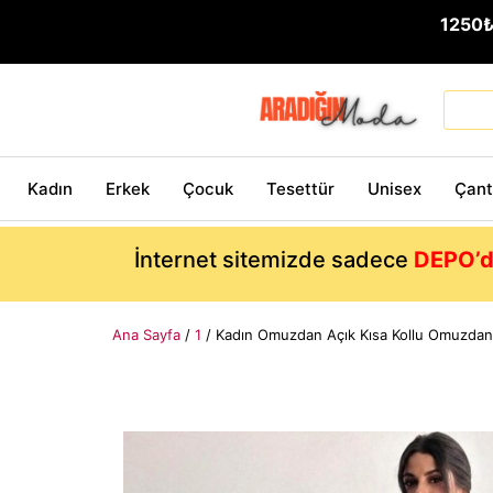
1250
Kadın
Erkek
Çocuk
Tesettür
Unisex
Çan
İnternet sitemizde sadece
DEPO’d
Ana Sayfa
/
1
/ Kadın Omuzdan Açık Kısa Kollu Omuzdan P