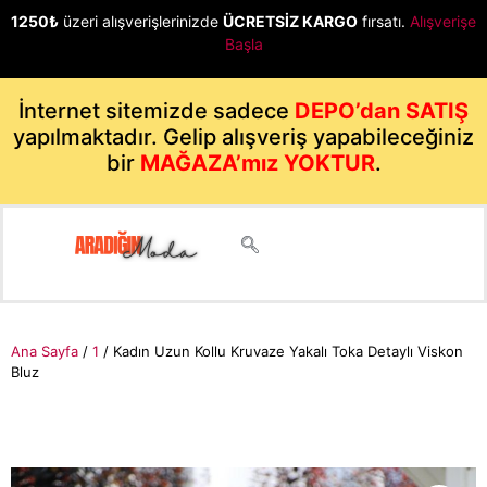
1250₺
üzeri alışverişlerinizde
ÜCRETSİZ KARGO
fırsatı.
Alışverişe
Başla
İnternet sitemizde sadece
DEPO’dan SATIŞ
yapılmaktadır. Gelip alışveriş yapabileceğiniz
bir
MAĞAZA’mız YOKTUR
.
Ana Sayfa
/
1
/ Kadın Uzun Kollu Kruvaze Yakalı Toka Detaylı Viskon
Bluz