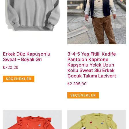
Erkek Düz Kapüşonlu
3-4-5 Yaş Fitilli Kadife
Sweat – Boyalı Gri
Pantolon Kapitone
Kapşonlu Yelek Uzun
₺
720,26
Kollu Sweat 3lü Erkek
Çocuk Takımı Lacivert
SEÇENEKLER
₺
2.295,00
SEÇENEKLER