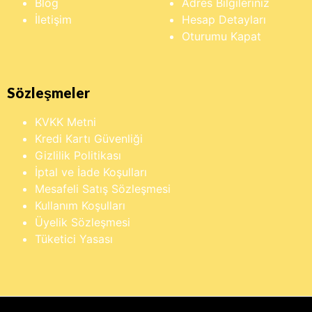
Blog
Adres Bilgileriniz
İletişim
Hesap Detayları
Oturumu Kapat
Sözleşmeler
KVKK Metni
Kredi Kartı Güvenliği
Gizlilik Politikası
İptal ve İade Koşulları
Mesafeli Satış Sözleşmesi
Kullanım Koşulları
Üyelik Sözleşmesi
Tüketici Yasası