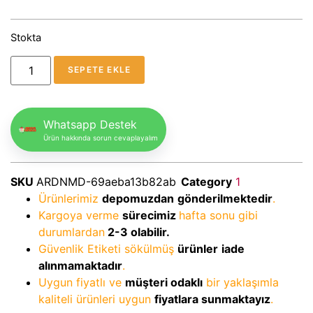
Stokta
SEPETE EKLE
Whatsapp Destek
Ürün hakkında sorun cevaplayalım
SKU
ARDNMD-69aeba13b82ab
Category
1
Ürünlerimiz
depomuzdan
gönderilmektedir
.
Kargoya verme
sürecimiz
hafta sonu gibi
durumlardan
2-3
olabilir.
Güvenlik Etiketi sökülmüş
ürünler
iade
alınmamaktadır
.
Uygun fiyatlı ve
müşteri odaklı
bir yaklaşımla
kaliteli ürünleri uygun
fiyatlara sunmaktayız
.