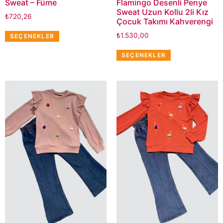
Sweat – Füme
Flamingo Desenli Penye
Sweat Uzun Kollu 2li Kız
₺
720,26
Çocuk Takımı Kahverengi
₺
1.530,00
SEÇENEKLER
SEÇENEKLER