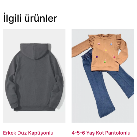
İlgili ürünler
Erkek Düz Kapüşonlu
4-5-6 Yaş Kot Pantolonlu