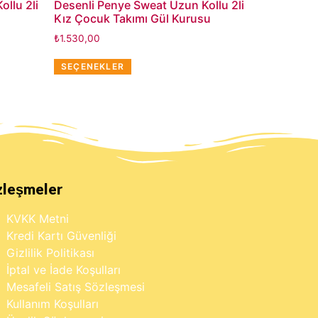
llu 2li
Desenli Penye Sweat Uzun Kollu 2li
Kız Çocuk Takımı Gül Kurusu
₺
1.530,00
SEÇENEKLER
zleşmeler
KVKK Metni
Kredi Kartı Güvenliği
Gizlilik Politikası
İptal ve İade Koşulları
Mesafeli Satış Sözleşmesi
Kullanım Koşulları