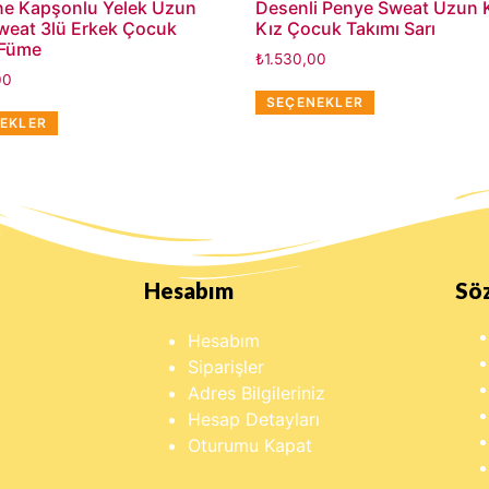
ne Kapşonlu Yelek Uzun
Desenli Penye Sweat Uzun Ko
Sweat 3lü Erkek Çocuk
Kız Çocuk Takımı Sarı
 Füme
₺
1.530,00
00
SEÇENEKLER
EKLER
Hesabım
Sö
Hesabım
Siparişler
Adres Bilgileriniz
Hesap Detayları
Oturumu Kapat