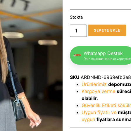
Stokta
SEPETE EKLE
Whatsapp Destek
Ürün hakkında sorun cevaplayalı
SKU
ARDNMD-6969efb3e8
Ürünlerimiz
depomuz
Kargoya verme
sürec
olabilir.
Güvenlik Etiketi sökü
Uygun fiyatlı ve
müşte
uygun
fiyatlara sunm