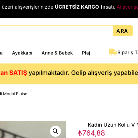
₺
üzeri alışverişlerinizde
ÜCRETSİZ KARGO
fırsatı.
Alışveriş
ARA
Sipariş 
ta
Ayakkabı
Anne & Bebek
Plaj
an SATIŞ
yapılmaktadır. Gelip alışveriş yapabil
li Modal Elbise
Kadın Uzun Kollu V Y
₺
764,88