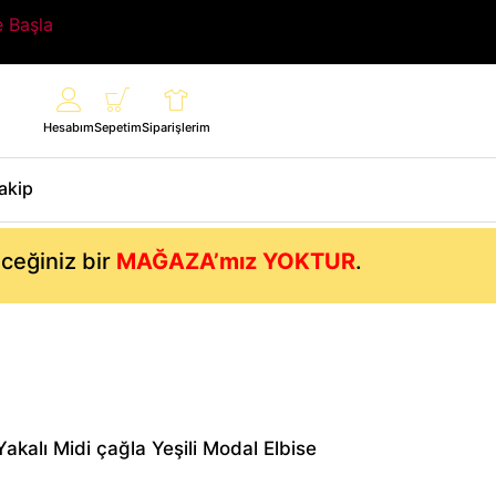
e Başla
Hesabım
Sepetim
Siparişlerim
Takip
eceğiniz bir
MAĞAZA’mız YOKTUR
.
akalı Midi çağla Yeşili Modal Elbise