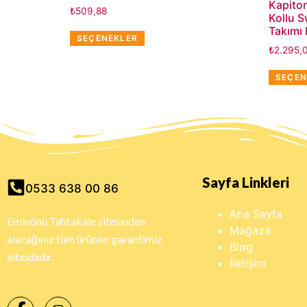
Kapito
₺
509,88
Kollu 
Takımı
SEÇENEKLER
₺
2.295,
SEÇEN
Sayfa Linkleri
0533 638 00 86
Ana Sayfa
Eminönü Tahtakale sitesinden
Mağaza
alacağınız tüm ürünler garantimiz
Blog
altındadır.
İletişim