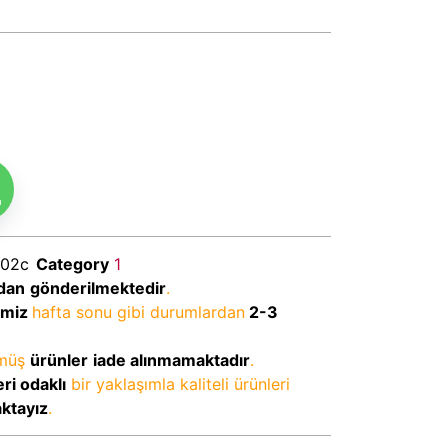
m
02c
Category
1
dan
gönderilmektedir
.
imiz
hafta sonu gibi durumlardan
2-3
lmüş
ürünler
iade alınmamaktadır
.
ri odaklı
bir yaklaşımla kaliteli ürünleri
aktayız
.