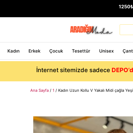
1250
Kadın
Erkek
Çocuk
Tesettür
Unisex
Çan
İnternet sitemizde sadece
DEPO’d
Ana Sayfa
/
1
/ Kadın Uzun Kollu V Yakalı Midi çağla Yeşi