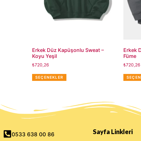
Erkek Düz Kapüşonlu Sweat –
Erkek 
Koyu Yeşil
Füme
₺
720,26
₺
720,26
SEÇENEKLER
SEÇEN
Sayfa Linkleri
0533 638 00 86