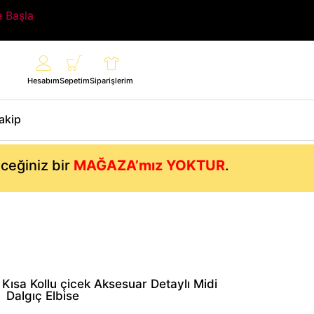
e Başla
Hesabım
Sepetim
Siparişlerim
Takip
eceğiniz bir
MAĞAZA’mız YOKTUR
.
 Kısa Kollu çicek Aksesuar Detaylı Midi
Dalgıç Elbise