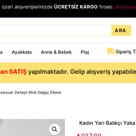
₺
üzeri alışverişlerinizde
ÜCRETSİZ KARGO
fırsatı.
Alışveriş
ARA
Sipariş 
ta
Ayakkabı
Anne & Bebek
Plaj
an SATIŞ
yapılmaktadır. Gelip alışveriş yapabil
ksesuar Detaylı Midi Dalgıç Elbise
Kadın Yarı Balıkçı Yaka