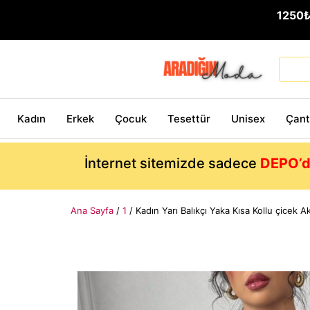
1250
Kadın
Erkek
Çocuk
Tesettür
Unisex
Çan
İnternet sitemizde sadece
DEPO’d
Ana Sayfa
/
1
/ Kadın Yarı Balıkçı Yaka Kısa Kollu çicek A