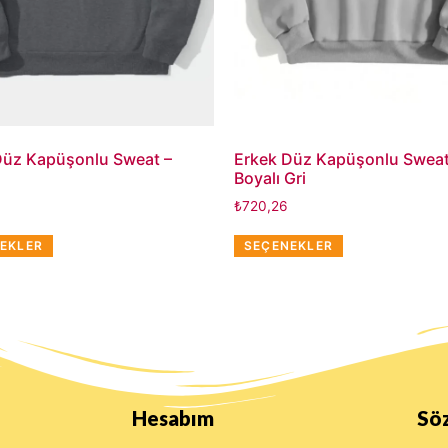
Düz Kapüşonlu Sweat –
Erkek Düz Kapüşonlu Sweat
Boyalı Gri
₺
720,26
EKLER
SEÇENEKLER
Hesabım
Sö