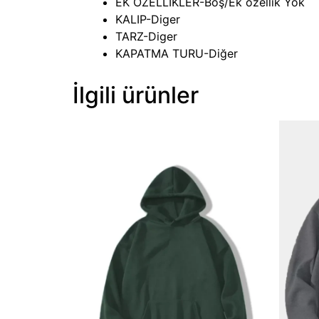
EK OZELLIKLER-Boş/Ek özellik Yok
KALIP-Diger
TARZ-Diger
KAPATMA TURU-Diğer
İlgili ürünler