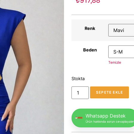
₺
917,88
Renk
Beden
Temizle
Stokta
SEPETE EKLE
Whatsapp Destek
Ürün hakkında sorun cevaplayalı