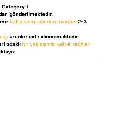
Category
1
dan
gönderilmektedir
.
imiz
hafta sonu gibi durumlardan
2-3
lmüş
ürünler
iade alınmamaktadır
.
ri odaklı
bir yaklaşımla kaliteli ürünleri
aktayız
.