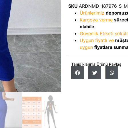
SKU
ARDNMD-187976-S-M
Ürünlerimiz
depomuz
Kargoya verme
sürec
olabilir.
Güvenlik Etiketi sökü
Uygun fiyatlı ve
müşte
uygun
fiyatlara sunm
Tanıdıklarınla Ürünü Paylaş