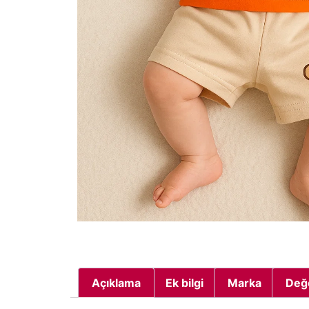
Açıklama
Ek bilgi
Marka
Değ