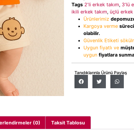
Tags
2'li erkek takım
,
3'lü 
ikili erkek takım
,
üçlü erkek
Ürünlerimiz
depomuz
Kargoya verme
sürec
olabilir.
Güvenlik Etiketi sökü
Uygun fiyatlı ve
müşte
uygun
fiyatlara sunm
Tanıdıklarınla Ürünü Paylaş
erlendirmeler (0)
Taksit Tablosu