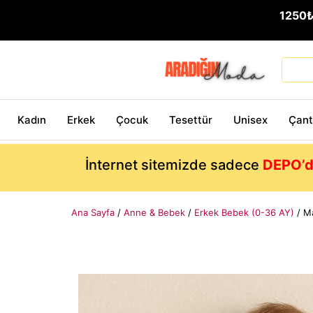
1250
Kadın
Erkek
Çocuk
Tesettür
Unisex
Çan
İnternet sitemizde sadece
DEPO’d
Ana Sayfa
/
Anne & Bebek
/
Erkek Bebek (0-36 AY)
/ Ma