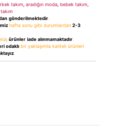
erkek takım
,
aradığın moda
,
bebek takım
,
 takım
dan
gönderilmektedir
.
imiz
hafta sonu gibi durumlardan
2-3
lmüş
ürünler
iade alınmamaktadır
.
ri odaklı
bir yaklaşımla kaliteli ürünleri
aktayız
.