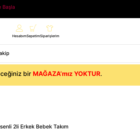
e Başla
Hesabım
Sepetim
Siparişlerim
Takip
eceğiniz bir
MAĞAZA’mız YOKTUR
.
nli 2li Erkek Bebek Takım