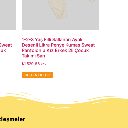
1-2-3 Yaş Filli Sallanan Ayak
 Sweat
Desenli Likra Penye Kumaş Sweat
cuk
Pantolonlu Kız Erkek 2li Çocuk
Takımı Sarı
₺
1.529,68
kdv
SEÇENEKLER
zleşmeler