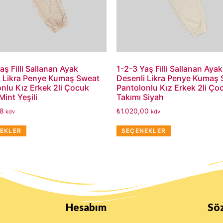
aş Filli Sallanan Ayak
1-2-3 Yaş Filli Sallanan Ayak
i Likra Penye Kumaş Sweat
Desenli Likra Penye Kumaş
nlu Kız Erkek 2li Çocuk
Pantolonlu Kız Erkek 2li Ço
Mint Yeşili
Takımı Siyah
68
₺
1.020,00
kdv
kdv
EKLER
SEÇENEKLER
Hesabım
Sö