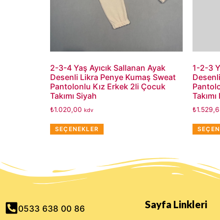
2-3-4 Yaş Ayıcık Sallanan Ayak
1-2-3 Y
Desenli Likra Penye Kumaş Sweat
Desenl
Pantolonlu Kız Erkek 2li Çocuk
Pantolo
Takımı Siyah
Takımı 
₺
1.020,00
₺
1.529,
kdv
SEÇENEKLER
SEÇEN
Sayfa Linkleri
0533 638 00 86