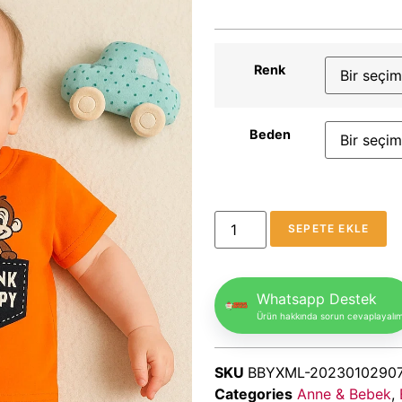
Renk
Beden
SEPETE EKLE
Whatsapp Destek
Ürün hakkında sorun cevaplayalı
SKU
BBYXML-2023010290
Categories
Anne & Bebek
,