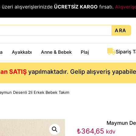
₺
üzeri alışverişlerinizde
ÜCRETSİZ KARGO
fırsatı.
Alışveriş
ARA
Sipariş 
ta
Ayakkabı
Anne & Bebek
Plaj
an SATIŞ
yapılmaktadır. Gelip alışveriş yapabil
ymun Desenli 2li Erkek Bebek Takım
Maymun Dese
₺
364,65
kdv