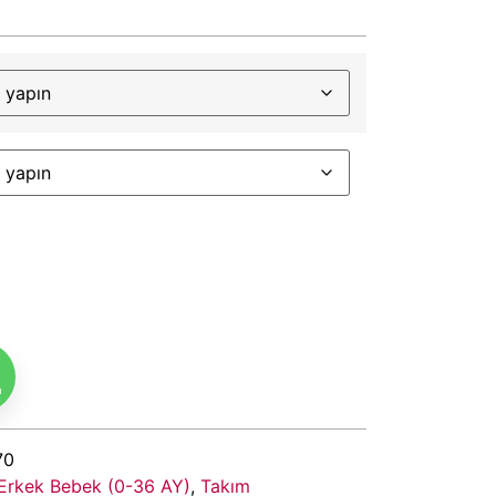
m
70
Erkek Bebek (0-36 AY)
,
Takım