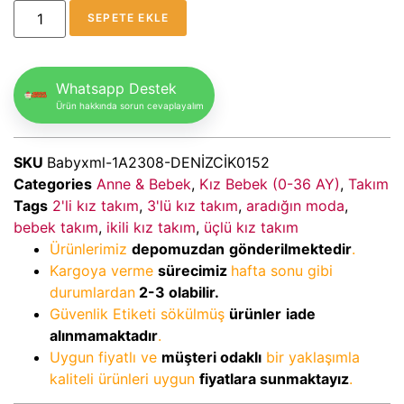
SEPETE EKLE
Whatsapp Destek
Ürün hakkında sorun cevaplayalım
SKU
Babyxml-1A2308-DENİZCİK0152
Categories
Anne & Bebek
,
Kız Bebek (0-36 AY)
,
Takım
Tags
2'li kız takım
,
3'lü kız takım
,
aradığın moda
,
bebek takım
,
ikili kız takım
,
üçlü kız takım
Ürünlerimiz
depomuzdan
gönderilmektedir
.
Kargoya verme
sürecimiz
hafta sonu gibi
durumlardan
2-3
olabilir.
Güvenlik Etiketi sökülmüş
ürünler
iade
alınmamaktadır
.
Uygun fiyatlı ve
müşteri odaklı
bir yaklaşımla
kaliteli ürünleri uygun
fiyatlara sunmaktayız
.