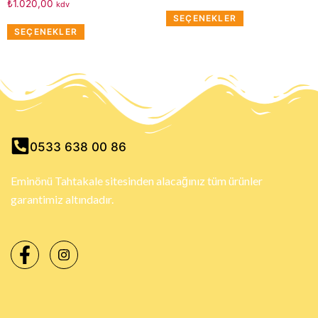
₺
1.020,00
kdv
SEÇENEKLER
SEÇENEKLER
0533 638 00 86
Eminönü Tahtakale sitesinden alacağınız tüm ürünler
garantimiz altındadır.