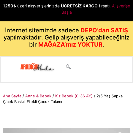
1250₺
üzeri alışverişlerinizde
ÜCRETSİZ KARGO
fırsatı.
Alışverişe
Başla
İnternet sitemizde sadece
DEPO’dan SATIŞ
yapılmaktadır. Gelip alışveriş yapabileceğiniz
bir
MAĞAZA’mız YOKTUR
.
Ana Sayfa
/
Anne & Bebek
/
Kız Bebek (0-36 AY)
/ 2/5 Yaş Şapkalı
Çiçek Baskılı Etekli Çocuk Takımı