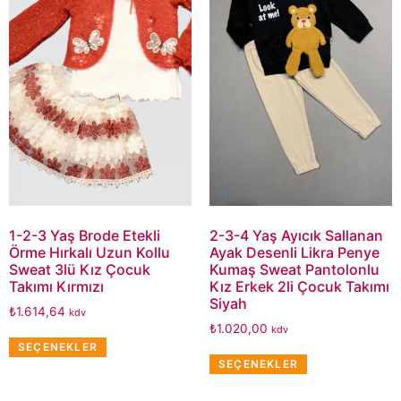
1-2-3 Yaş Brode Etekli
2-3-4 Yaş Ayıcık Sallanan
Örme Hırkalı Uzun Kollu
Ayak Desenli Likra Penye
Sweat 3lü Kız Çocuk
Kumaş Sweat Pantolonlu
Takımı Kırmızı
Kız Erkek 2li Çocuk Takımı
Siyah
₺
1.614,64
kdv
₺
1.020,00
kdv
SEÇENEKLER
SEÇENEKLER